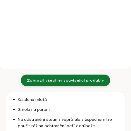
Do košíku
Do košíku
Celonerezový kotel na spaření
drůbeže o objemu 70l.
Škubačka drůbeže s nerezovým
pláštěm (síla 1mm), motor
370W.
Zobrazit všechny související produkty
Kalafuna mletá
Smola na paření
Na odstranění štětin z vepřů, ale s úspěchem lze
použít též na odstranění peří z drůbeže.