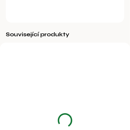
DETAILNÍ INFORMACE
ZEPTAT SE
Související produkty
AKCE
BESTSELLER
BĚŽNĚ DOSTUPNÉ
BĚŽNĚ DOSTUPNÉ
Škubačka drůbeže
Kotel na spařování
nerezová, 5 prstů v
drůbeže GBA 70 l
řadě, 370W
8 100 Kč
9 990 Kč
6 694,21 Kč bez DPH
8 256,20 Kč bez DPH