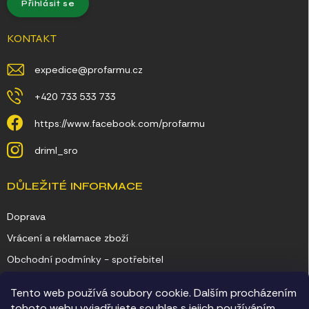
Přihlásit se
KONTAKT
expedice
@
profarmu.cz
+420 733 533 733
https://www.facebook.com/profarmu
driml_sro
DŮLEŽITÉ INFORMACE
Doprava
Vrácení a reklamace zboží
Obchodní podmínky - spotřebitel
Obchodní podmínky - podnikatel
Tento web používá soubory cookie. Dalším procházením
Ochrana osobních údajů
tohoto webu vyjadřujete souhlas s jejich používáním..