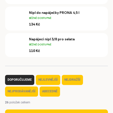
Nipl do napáječky PRONA 4,5 l
BĚŽNĚ DOSTUPNÉ
134 Kč
Napájecí nipl 3/8 pro selata
BĚŽNĚ DOSTUPNÉ
110 Kč
Ř
a
DOPORUČUJEME
NEJLEVNĚJŠÍ
NEJDRAŽŠÍ
z
e
NEJPRODÁVANĚJŠÍ
ABECEDNĚ
n
í
26
položek celkem
p
r