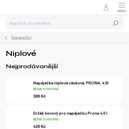
Přejít
na
obsah
Hledat
Napáječky
Niplové
Nejprodávanější
Napáječka niplová závěsná, PRONA, 4,5l
BĚŽNĚ DOSTUPNÉ
395 Kč
Držák kovový pro napáječku Prona 4,5 l
BĚŽNĚ DOSTUPNÉ
425 Kč