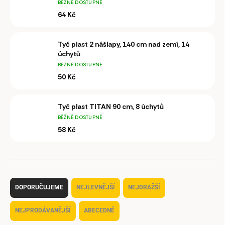
BĚŽNĚ DOSTUPNÉ
64 Kč
Tyč plast 2 nášlapy, 140 cm nad zemí, 14
úchytů
BĚŽNĚ DOSTUPNÉ
50 Kč
Tyč plast TITAN 90 cm, 8 úchytů
BĚŽNĚ DOSTUPNÉ
58 Kč
Ř
a
DOPORUČUJEME
NEJLEVNĚJŠÍ
NEJDRAŽŠÍ
z
e
NEJPRODÁVANĚJŠÍ
ABECEDNĚ
n