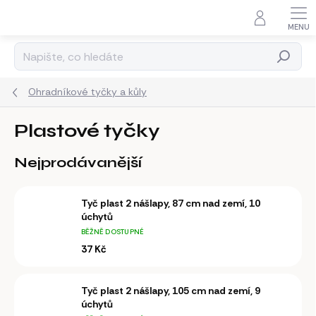
Přejít
na
obsah
Hledat
Ohradníkové tyčky a kůly
Plastové tyčky
Nejprodávanější
Tyč plast 2 nášlapy, 87 cm nad zemí, 10
úchytů
BĚŽNĚ DOSTUPNÉ
37 Kč
Tyč plast 2 nášlapy, 105 cm nad zemí, 9
úchytů