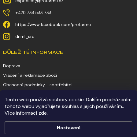
expedice
@
profarmu.cz
+420 733 533 733
https://www.facebook.com/profarmu
driml_sro
DŮLEŽITÉ INFORMACE
Doprava
Vrácení a reklamace zboží
Obchodní podmínky - spotřebitel
Obchodní podmínky - podnikatel
Tento web používá soubory cookie. Dalším procházením
Ochrana osobních údajů
tohoto webu vyjadřujete souhlas s jejich používáním..
Více informací
zde
.
Kontakty
Nastavení