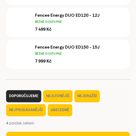
Fencee Energy DUO ED120 - 12J
BĚŽNĚ DOSTUPNÉ
7 499 Kč
Fencee Energy DUO ED150 - 15J
BĚŽNĚ DOSTUPNÉ
7 999 Kč
Ř
a
DOPORUČUJEME
NEJLEVNĚJŠÍ
NEJDRAŽŠÍ
z
e
NEJPRODÁVANĚJŠÍ
ABECEDNĚ
n
í
4
položek celkem
p
r