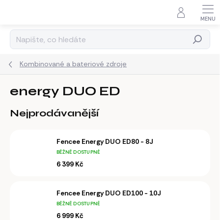
Přejít
na
obsah
Hledat
Kombinované a bateriové zdroje
energy DUO ED
Nejprodávanější
Fencee Energy DUO ED80 - 8J
BĚŽNĚ DOSTUPNÉ
6 399 Kč
Fencee Energy DUO ED100 - 10J
BĚŽNĚ DOSTUPNÉ
6 999 Kč