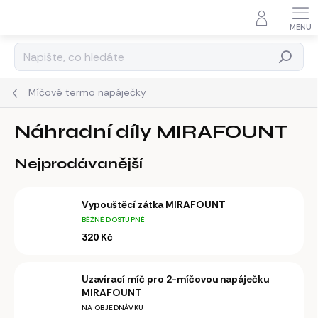
Přejít
na
obsah
Hledat
Míčové termo napáječky
Náhradní díly MIRAFOUNT
Nejprodávanější
Vypouštěcí zátka MIRAFOUNT
BĚŽNĚ DOSTUPNÉ
320 Kč
Uzavírací míč pro 2-míčovou napáječku
MIRAFOUNT
NA OBJEDNÁVKU