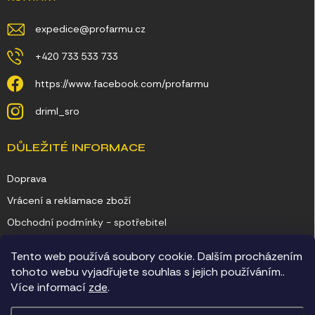
expedice
@
profarmu.cz
+420 733 533 733
https://www.facebook.com/profarmu
driml_sro
DŮLEŽITÉ INFORMACE
Doprava
Vrácení a reklamace zboží
Obchodní podmínky - spotřebitel
Obchodní podmínky - podnikatel
Tento web používá soubory cookie. Dalším procházením
Ochrana osobních údajů
tohoto webu vyjadřujete souhlas s jejich používáním..
Více informací
zde
.
Kontakty