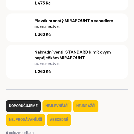
1 475 Kč
Plovák hranatý MIRAFOUNT s vahadlem
NA OBJEDNÁVKU
1 360 Kč
Náhradní ventil STANDARD k míčovým
napáječkám MIRAFOUNT
NA OBJEDNÁVKU
1 260 Kč
Ř
a
DOPORUČUJEME
NEJLEVNĚJŠÍ
NEJDRAŽŠÍ
z
e
NEJPRODÁVANĚJŠÍ
ABECEDNĚ
n
í
6
položek celkem