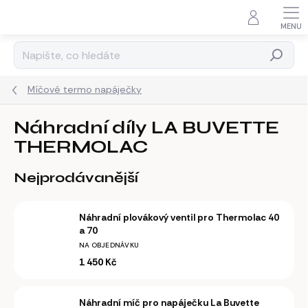
Přejít
na
obsah
Hledat
Míčové termo napáječky
Náhradní díly LA BUVETTE
THERMOLAC
Nejprodávanější
Náhradní plovákový ventil pro Thermolac 40
a 70
NA OBJEDNÁVKU
1 450 Kč
Náhradní míč pro napáječku La Buvette