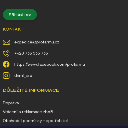
údajů
Přihlásit se
KONTAKT
expedice
@
profarmu.cz
+420 733 533 733
https://www.facebook.com/profarmu
driml_sro
DŮLEŽITÉ INFORMACE
Doprava
Vrácení a reklamace zboží
Obchodní podmínky - spotřebitel