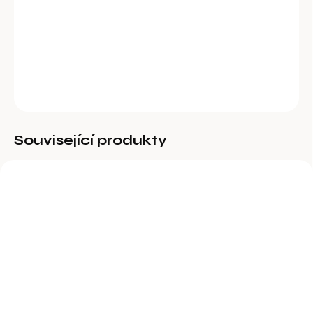
Tetovací znak 4 mm lomítko
DETAILNÍ INFORMACE
ZEPTAT SE
Související produkty
BĚŽNĚ DOSTUPNÉ
BĚŽNĚ DOSTUPNÉ
Tetovací kleště přímé 4
Tetovací znak 4 mm -