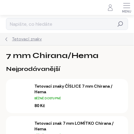
Přejít
na
obsah
Hledat
Tetovací znaky
7 mm Chirana/Hema
Nejprodávanější
Tetovací znaky ČÍSLICE 7 mm Chirana /
Hema
BĚŽNĚ DOSTUPNÉ
80 Kč
Tetovací znak 7 mm LOMÍTKO Chirana /
Hema