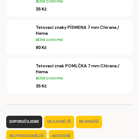
BĚŽNĚ DOSTUPNÉ
35 Kč
Tetovací znaky PÍSMENA 7 mm Chirana /
Hema
BĚŽNĚ DOSTUPNÉ
80 Kč
Tetovací znak POMLČKA 7 mm Chirana /
Hema
BĚŽNĚ DOSTUPNÉ
35 Kč
Ř
a
DOPORUČUJEME
NEJLEVNĚJŠÍ
NEJDRAŽŠÍ
z
e
NEJPRODÁVANĚJŠÍ
ABECEDNĚ