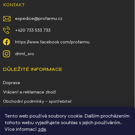
KONTAKT
expedice
@
profarmu.cz
+420 733 533 733
https://www.facebook.com/profarmu
driml_sro
DŮLEŽITÉ INFORMACE
Doprava
Vrácení a reklamace zboží
Obchodní podmínky - spotřebitel
Obchodní podmínky - podnikatel
Tento web používá soubory cookie. Dalším procházením
Ochrana osobních údajů
tohoto webu vyjadřujete souhlas s jejich používáním..
Více informací
zde
.
Kontakty