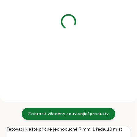
Tetovací znak špice 7
Tetovací znak špice 7
mm - číslice
mm - písmeno
85 Kč
85 Kč
70,25 Kč bez DPH
70,25 Kč bez DPH
Detail
Detail
Tetovací číslo, špice 7 mm,
Tetovací písmeno, špice 7 mm
jednotlivé
jednotlivé
Zobrazit všechny související produkty
Tetovací kleště příčné jednoduché 7 mm, 1 řada, 10 míst