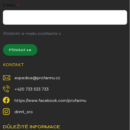
E-MAIL
Vložením e-mailu souhlasíte s
podmínkami ochrany osobních
údajů
Přihlásit se
KONTAKT
expedice
@
profarmu.cz
+420 733 533 733
https://www.facebook.com/profarmu
driml_sro
DŮLEŽITÉ INFORMACE