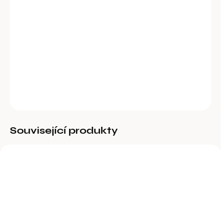
−
+
Přidat do košíku
Tetovací číslo, špice 10 mm jednotlivé
DETAILNÍ INFORMACE
ZEPTAT SE
Související produkty