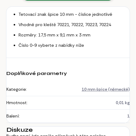
Tetovací znak špice 10 mm - číslice jednotlivé
Vhodné pro kleště 70221, 70222, 70223, 70224
Rozměry: 17,5 mm x 9,1 mm x 3 mm
Číslo 0-9 vyberte z nabídky níže
Doplňkové parametry
Kategorie
:
10 mm špice (německé)
Hmotnost
:
0,01 kg
Balení
:
1
Diskuze
Buďte první, kdo napíše příspěvek k této položce.