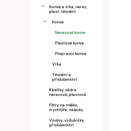
Konve a víka, nerez,
plast, těsnění
Konve
Nerezové konve
Plastové konve
Přepravní konve
Kone
Víka
Těsnění a
3 2
příslušenství
2 64
Kbelíky, vědra
nerezová, plastová
Filtry na mléko,
trychtýře, nálevky
Konev
trans
Vývěvy, vzdušníky,
příslušenství