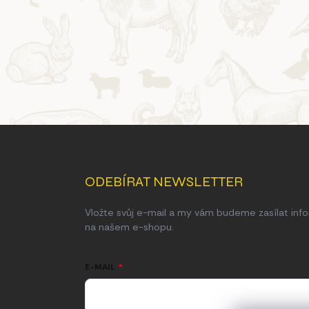
Z
á
p
a
ODEBÍRAT NEWSLETTER
t
í
Vložte svůj e-mail a my vám budeme zasílat in
na našem e-shopu.
E-MAIL