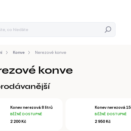
Hledat
ní
Konve
Nerezové konve
rezové konve
rodávanější
Konev nerezová 8 litrů
Konev nerezová 15 
BĚŽNĚ DOSTUPNÉ
BĚŽNĚ DOSTUPNÉ
2 200 Kč
2 950 Kč