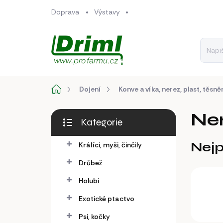
Přejít
Doprava
Výstavy
na
obsah
Domů
Dojení
Konve a víka, nerez, plast, těsně
P
Ne
Kategorie
o
Přeskočit
s
kategorie
Nejp
Králíci, myši, činčily
t
r
Drůbež
a
n
Holubi
n
Exotické ptactvo
í
p
Psi, kočky