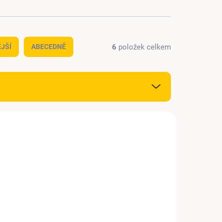
6
položek celkem
JŠÍ
ABECEDNĚ
181
52182