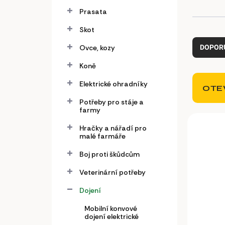
a
n
Prasata
e
Skot
Ř
l
a
Ovce, kozy
DOPOR
z
e
Koně
n
Elektrické ohradníky
í
OTE
p
Potřeby pro stáje a
r
farmy
V
o
ý
Hračky a nářadí pro
d
malé farmáře
p
u
i
k
Boj proti škůdcům
s
t
p
Veterinární potřeby
ů
r
Dojení
o
d
Mobilní konvové
u
dojení elektrické