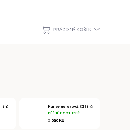
PRÁZDNÝ KOŠÍK
NÁKUPNÍ
KOŠÍK
litrů
Konev nerezová 20 litrů
BĚŽNĚ DOSTUPNÉ
3 050 Kč