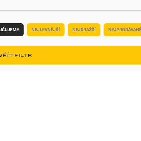
UČUJEME
NEJLEVNĚJŠÍ
NEJDRAŽŠÍ
NEJPRODÁVANĚ
VŘÍT FILTR
52169
52