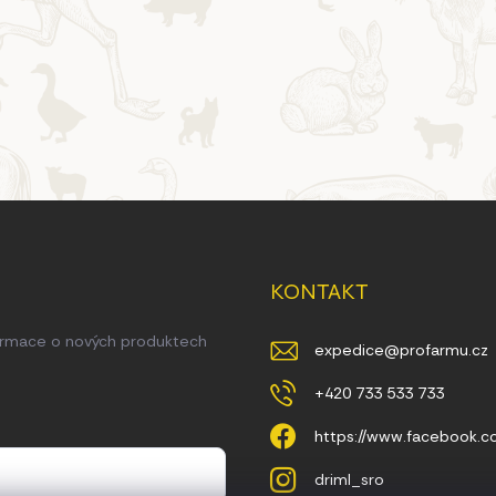
u
KONTAKT
formace o nových produktech
expedice
@
profarmu.cz
+420 733 533 733
https://www.facebook.
driml_sro