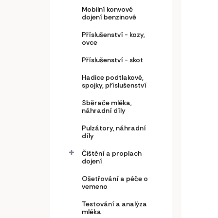
k
Mobilní konvové
t
dojení benzinové
Kone
ů
Příslušenství - kozy,
ovce
2 2
Příslušenství - skot
1 81
Hadice podtlakové,
spojky, příslušenství
Sběrače mléka,
Kone
náhradní díly
vhod
Pulzátory, náhradní
pro o
díly
Čištění a proplach
dojení
Ošetřování a péče o
vemeno
Testování a analýza
mléka