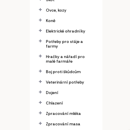
Ovce, kozy
Koně
Elektrické ohradníky
Potřeby pro stáje a
farmy
Hračky a nářadí pro
malé farmáře
Boj proti škůdcům
Veterinární potřeby
Dojení
Chlazení
Zpracování mléka
Zpracování masa