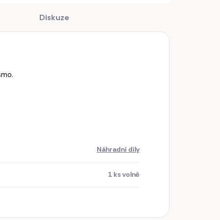
Diskuze
smo.
Náhradní díly
1 ks volně