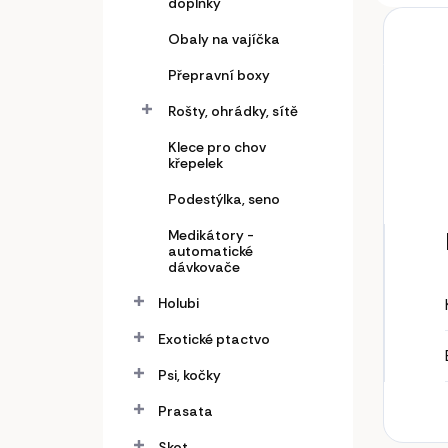
doplňky
Obaly na vajíčka
Přepravní boxy
Rošty, ohrádky, sítě
Klece pro chov
křepelek
Podestýlka, seno
Medikátory -
automatické
dávkovače
Holubi
Exotické ptactvo
Psi, kočky
Prasata
Skot