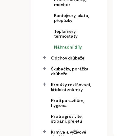
monitor
Kontejnery, plata,
přepážky
Teploměry,
Cos
termostaty
70 
Náhradní díly
9 7
Odchov drůbeže
8 08
Škubačky, porážka
drůbeže
Do
Kroužky rozlišovací,
křídelní známky
Líhe
gener
Proti parazitům,
výrob
hygiena
pece 
Proti agresivitě,
štípání, přeletu
Krmiva a výživové