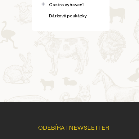
Gastro vybavení
Dárkové poukázky
Z
á
p
a
ODEBÍRAT NEWSLETTER
t