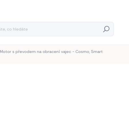
Hledat
Motor s převodem na obracení vajec - Cosmo, Smart
Neohodnoceno
Podrobnosti hodnocení
1 29
1 070,2
Měrná
BĚŽNĚ 
cena:
−