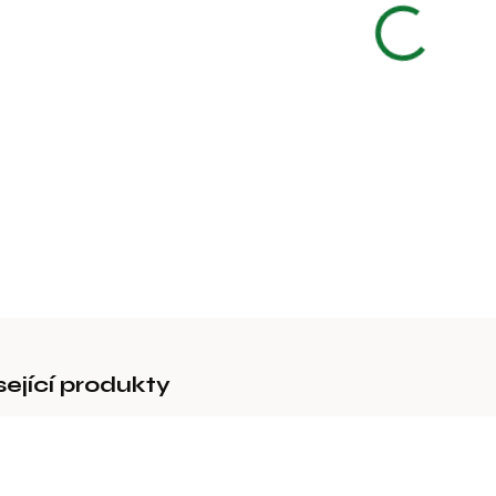
Náhradní 
DETAILNÍ 
sející produkty
94119