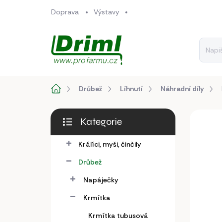
Přejít
Doprava
Výstavy
na
obsah
Domů
Drůbež
Líhnutí
Náhradní díly
P
Kategorie
o
Přeskočit
s
kategorie
Králíci, myši, činčily
t
r
Drůbež
a
n
Napáječky
n
Krmítka
í
p
Krmítka tubusová