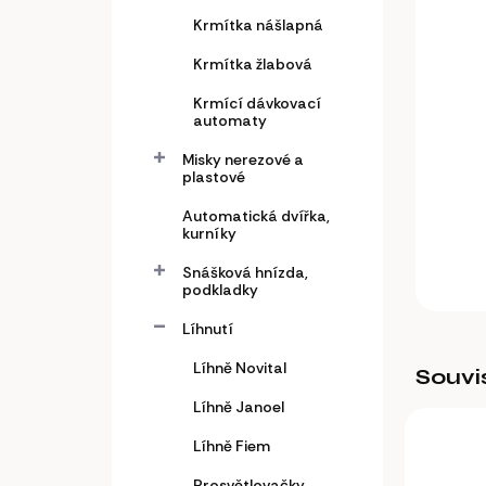
a
n
Krmítka nášlapná
e
Krmítka žlabová
l
Krmící dávkovací
automaty
Misky nerezové a
plastové
Automatická dvířka,
kurníky
Snášková hnízda,
podkladky
Líhnutí
Líhně Novital
Souvi
Líhně Janoel
Líhně Fiem
Prosvětlovačky,