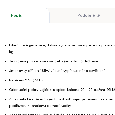
Popis
Podobné (9)
Líheň nové generace, italské výroby, ve tvaru pece na pizzu 
kg.
Je určena pro inkubaci vajíček všech druhů drůbeže.
Jmenovitý příkon 185W včetně vypínatelného osvětlení.
Napájení 230V, 50Hz.
Orientační počty vajíček: slepice, kačena 70 - 75, bažant 95, k
Automatické otáčení všech velikostí vajec je řešeno prostře
podlážkou z tahokovu pomocí vačky.
Jednotlivé lamely - kovové tyče, jsou stavitelné po 8 mm dle v