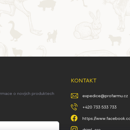
KONTAKT
formace o nových produktech
expedice
@
profarmu.cz
+420 733 533 733
https://www.facebook.
driml_sro