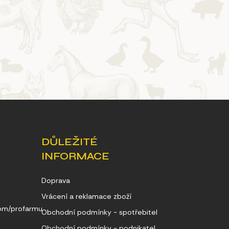
DŮLEŽITÉ
INFORMACE
Doprava
Vrácení a reklamace zboží
com/profarmu
Obchodní podmínky - spotřebitel
Obchodní podmínky - podnikatel