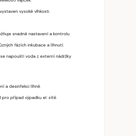
vystaven vysoké vlhkosti.
ožňuje snadné nastavení a kontrolu.
ůzných fázích inkubace a líhnutí.
 se napouští voda z externí nádržky
í a desinfekci líhně.
0 pro případ výpadku el. sítě.