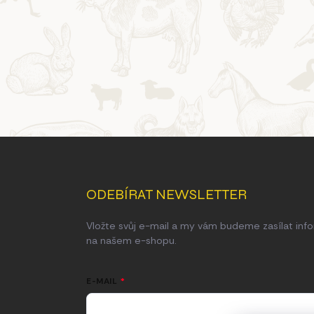
Z
á
p
a
ODEBÍRAT NEWSLETTER
t
í
Vložte svůj e-mail a my vám budeme zasílat in
na našem e-shopu.
E-MAIL