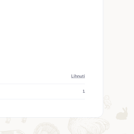
Líhnutí
1