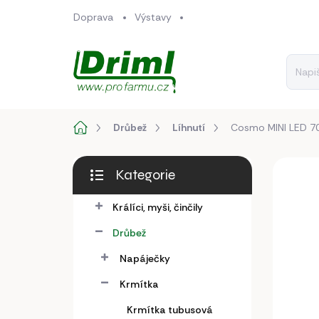
Přejít
Doprava
Výstavy
na
obsah
Domů
Drůbež
Líhnutí
Cosmo MINI LED 7
P
Kategorie
o
Přeskočit
s
kategorie
Králíci, myši, činčily
t
r
Drůbež
a
n
Napáječky
n
Krmítka
í
p
Krmítka tubusová