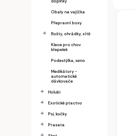
doplňky
Obaly na vajíčka
Přepravní boxy
Rošty, ohrádky, sítě
Klece pro chov
křepelek
Podestýlka, seno
Medikátory -
automatické
dávkovače
Holubi
Exotické ptactvo
Psi, kočky
Prasata
Skot