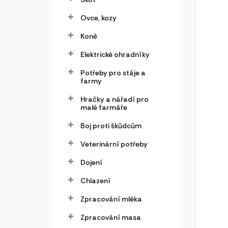
Ovce, kozy
Koně
Elektrické ohradníky
Potřeby pro stáje a
farmy
Hračky a nářadí pro
malé farmáře
Boj proti škůdcům
Veterinární potřeby
Dojení
Chlazení
Zpracování mléka
Zpracování masa