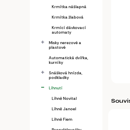
a
n
Krmítka nášlapná
e
Krmítka žlabová
l
Krmící dávkovací
automaty
Misky nerezové a
plastové
Automatická dvířka,
kurníky
Snášková hnízda,
podkladky
Líhnutí
Líhně Novital
Souvi
Líhně Janoel
Líhně Fiem
Prosvětlovačky,