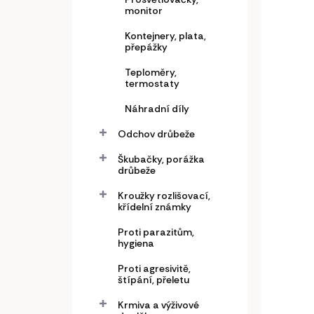
monitor
Kontejnery, plata,
přepážky
Teploměry,
Pro
termostaty
vaj
Náhradní díly
490
Odchov drůbeže
404,
Škubačky, porážka
drůbeže
Do
Kroužky rozlišovací,
křídelní známky
Pros
LED.
Proti parazitům,
hygiena
Proti agresivitě,
štípání, přeletu
Krmiva a výživové