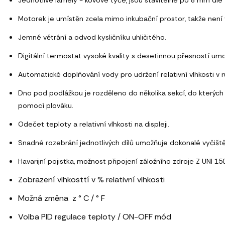
Motorek je umístěn zcela mimo inkubační prostor, takže není 
Jemné větrání a odvod kysličníku uhličitého.
Digitální termostat vysoké kvality s desetinnou přesností um
Automatické doplňování vody pro udržení relativní vlhkosti v r
Dno pod podlážkou je rozděleno do několika sekcí, do kterých
pomocí plováku.
Odečet teploty a relativní vlhkosti na displeji.
Snadné rozebrání jednotlivých dílů umožňuje dokonalé vyčištěn
Havarijní pojistka, možnost připojení záložního zdroje Z UNI 15
Zobrazení
vlhkosttí v % relativní vlhkosti
Možná změna z ° C / ° F
Volba PID regulace teploty / ON-OFF mód