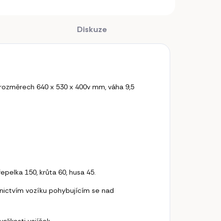
Diskuze
o rozměrech 640 x 530 x 400v mm, váha 9,5
řepelka 150, krůta 60, husa 45.
dnictvím vozíku pohybujícím se nad
elikosti vajíček.