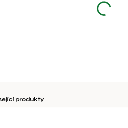
Líheň nov
DETAILNÍ 
sející produkty
94902
94908