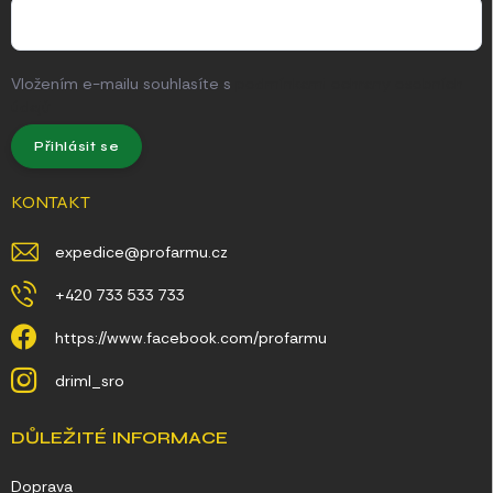
u
Vložením e-mailu souhlasíte s
podmínkami ochrany osobních
údajů
Přihlásit se
KONTAKT
expedice
@
profarmu.cz
+420 733 533 733
https://www.facebook.com/profarmu
driml_sro
DŮLEŽITÉ INFORMACE
Doprava