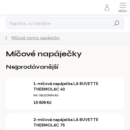
Přejít
na
obsah
Hledat
Míčové termo napáječky
Míčové napáječky
Nejprodávanější
1-míčová napáječka LA BUVETTE
THERMOLAC 40
NA OBJEDNÁVKU
15 609 Kč
2-míčová napáječka LA BUVETTE
THERMOLAC 75