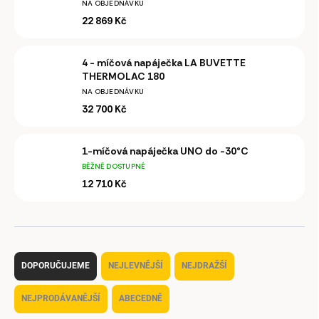
NA OBJEDNÁVKU
22 869 Kč
4 - míčová napáječka LA BUVETTE
THERMOLAC 180
NA OBJEDNÁVKU
32 700 Kč
1-míčová napáječka UNO do -30°C
BĚŽNĚ DOSTUPNÉ
12 710 Kč
Ř
a
DOPORUČUJEME
NEJLEVNĚJŠÍ
NEJDRAŽŠÍ
z
e
NEJPRODÁVANĚJŠÍ
ABECEDNĚ
n