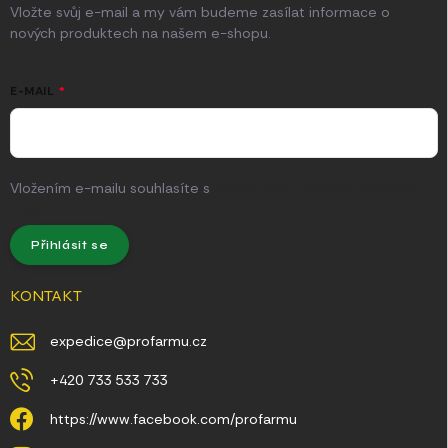
Vložte svůj e-mail a my vám budeme zasílat informace o
nových produktech na našem e-shopu.
E-MAIL
Vložením e-mailu souhlasíte s
podmínkami ochrany osobních
údajů
Přihlásit se
KONTAKT
expedice
@
profarmu.cz
+420 733 533 733
https://www.facebook.com/profarmu