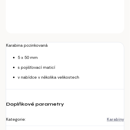
Karabina pozinkovaná s pojišťovací maticí 5 x 50 mm.
DETAILNÍ INFORMACE
ZEPTAT SE
Karabina pozinkovaná
5 x 50 mm
s pojišťovací maticí
v nabídce v několika velikostech
Doplňkové parametry
Kategorie
:
Karabiny