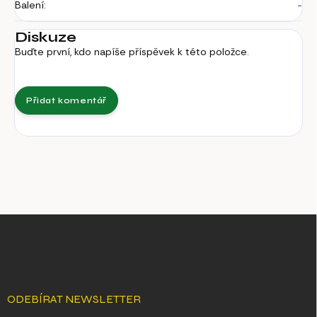
Balení
:
-
Diskuze
Buďte první, kdo napíše příspěvek k této položce.
Přidat komentář
Z
á
p
a
t
í
ODEBÍRAT NEWSLETTER