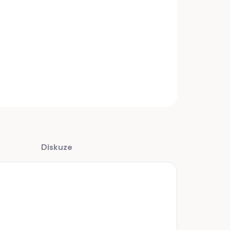
+
Přidat do košíku
pozinkovaná s pojišťovací maticí 11 x 120 mm.
INFORMACE
ZEPTAT SE
Diskuze