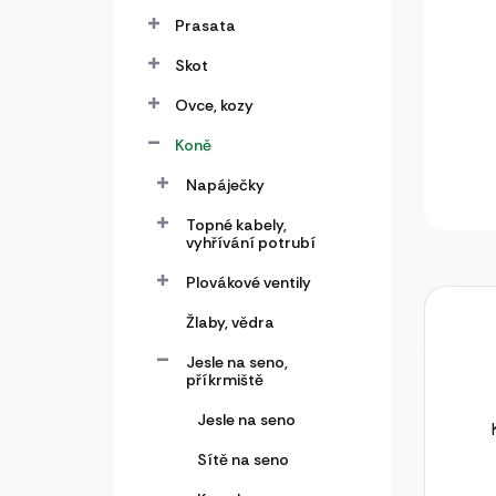
a
n
Prasata
e
Skot
l
Ovce, kozy
Koně
Napáječky
Topné kabely,
vyhřívání potrubí
Plovákové ventily
Žlaby, vědra
Jesle na seno,
příkrmiště
Jesle na seno
Sítě na seno