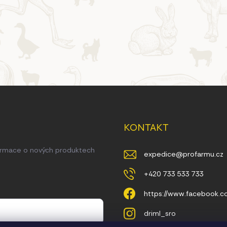
KONTAKT
formace o nových produktech
expedice
@
profarmu.cz
+420 733 533 733
https://www.facebook.
driml_sro