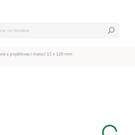
Hledat
ná s pojišťovací maticí 11 x 120 mm
Neohodnoceno
Podrobnosti hodnocení
58 K
41,32 K
Měrná
BĚŽNĚ 
cena: