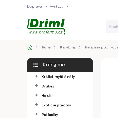
Přejít
Doprava
Výstavy
na
obsah
Domů
Koně
Karabiny
Karabina pozinkova
P
Kategorie
o
Přeskočit
s
kategorie
Králíci, myši, činčily
AKCE
t
r
Drůbež
a
n
Holubi
n
Exotické ptactvo
í
p
Psi, kočky