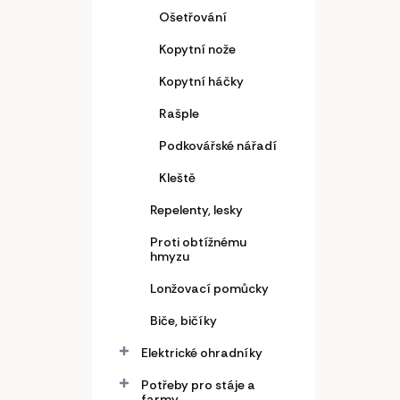
Ošetřování
Kopytní nože
Kopytní háčky
Rašple
Podkovářské nářadí
Kleště
Repelenty, lesky
Proti obtížnému
hmyzu
Lonžovací pomůcky
Biče, bičíky
Elektrické ohradníky
Potřeby pro stáje a
farmy