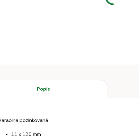
−
Karabina 
DETAILNÍ 
Popis
Karabina pozinkovaná
11 x 120 mm