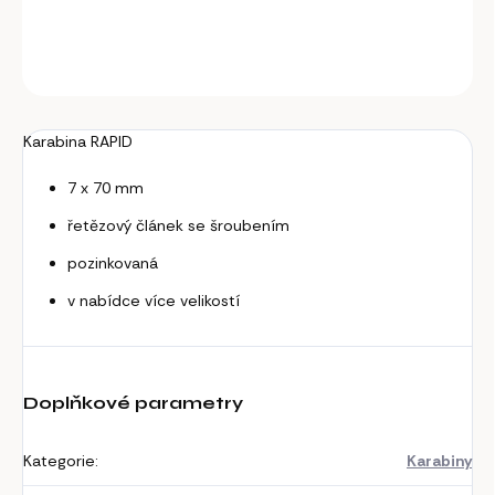
DETAILNÍ INFORMACE
ZEPTAT SE
Karabina RAPID
7 x 70 mm
řetězový článek se šroubením
pozinkovaná
v nabídce více velikostí
Doplňkové parametry
Kategorie
:
Karabiny