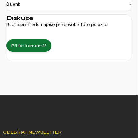
Balení
:
-
Diskuze
Buďte první, kdo napíše příspěvek k této položce.
Přidat komentář
Z
á
p
a
t
í
ODEBÍRAT NEWSLETTER