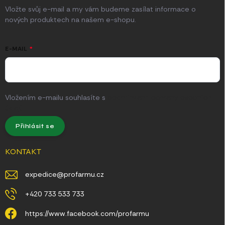
Vložte svůj e-mail a my vám budeme zasílat informace o
nových produktech na našem e-shopu.
E-MAIL
Vložením e-mailu souhlasíte s
podmínkami ochrany osobních
údajů
Přihlásit se
KONTAKT
expedice
@
profarmu.cz
+420 733 533 733
https://www.facebook.com/profarmu