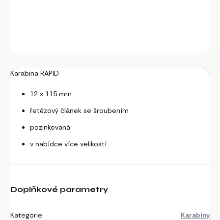
DETAILNÍ INFORMACE
ZEPTAT SE
Karabina RAPID
12 x 115 mm
řetězový článek se šroubením
pozinkovaná
v nabídce více velikostí
Doplňkové parametry
Kategorie
:
Karabiny