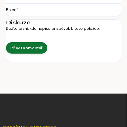
Balení
:
-
Diskuze
Buďte první, kdo napíše příspěvek k této položce.
Přidat komentář
Z
á
p
a
t