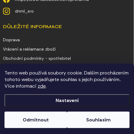
driml_sro
DŮLEŽITÉ INFORMACE
Doprava
Vrácení a reklamace zboží
Obchodní podmínky - spotřebitel
Obchodní podmínky - podnikatel
Tento web používá soubory cookie. Dalším procházením
Ochrana osobních údajů
tohoto webu vyjadřujete souhlas s jejich používáním..
Více informací
zde
.
Kontakty
Nastavení
Copyright 2026
Chovatelské potřeby Driml
. Všechna práva vyhrazena.
Odmítnout
Souhlasím
Vytvořil Shoptet