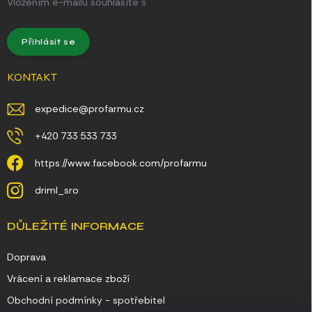
Vložením e-mailu souhlasíte s
podmínkami ochrany osobních
údajů
Přihlásit se
KONTAKT
expedice
@
profarmu.cz
+420 733 533 733
https://www.facebook.com/profarmu
driml_sro
DŮLEŽITÉ INFORMACE
Doprava
Vrácení a reklamace zboží
Obchodní podmínky - spotřebitel