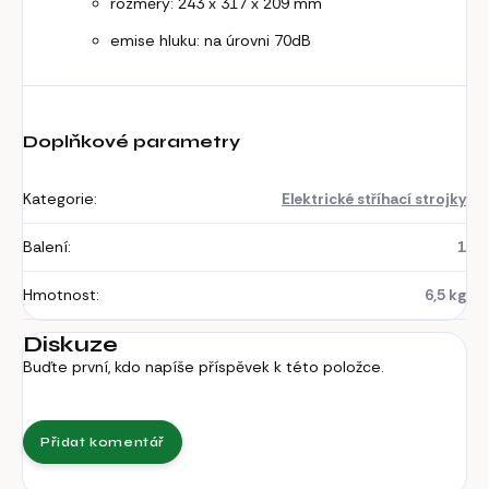
rozměry: 243 x 317 x 209 mm
emise hluku: na úrovni 70dB
Doplňkové parametry
Kategorie
:
Elektrické stříhací strojky
Balení
:
1
Hmotnost
:
6,5 kg
Diskuze
Buďte první, kdo napíše příspěvek k této položce.
Přidat komentář