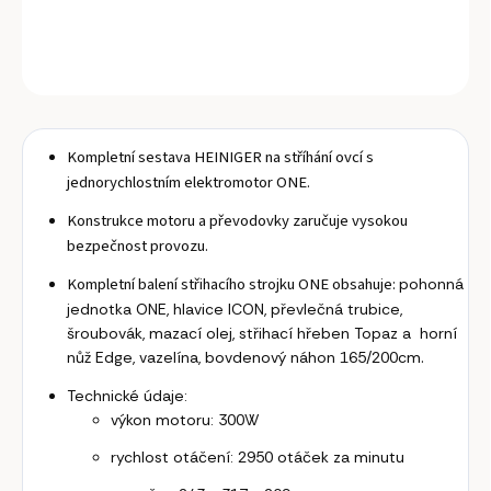
DETAILNÍ INFORMACE
ZEPTAT SE
Kompletní sestava HEINIGER na stříhání ovcí s
jednorychlostním elektromotor ONE.
Konstrukce motoru a převodovky zaručuje vysokou
bezpečnost provozu.
Kompletní balení střihacího strojku ONE obsahuje:
pohonná
jednotka ONE, hlavice ICON, převlečná trubice,
šroubovák, mazací olej, střihací hřeben Topaz a horní
.
nůž Edge, vazelína, bovdenový náhon 165/200cm
Technické údaje:
výkon motoru: 300W
rychlost otáčení: 2950 otáček za minutu