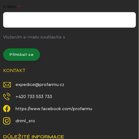
E-MAIL
Vložením e-mailu souhlasíte s
podmínkami ochrany osobních
údajů
Přihlásit se
KONTAKT
expedice
@
profarmu.cz
+420 733 533 733
https://www.facebook.com/profarmu
driml_sro
DŮLEŽITÉ INFORMACE