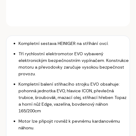
DETAILNÍ INFORMACE
ZEPTAT SE
Kompletní sestava HEINIGER na stříhání ovcí.
Tří rychlostní elektromotor EVO vybavený
elektronickým bezpečnostním vypínačem. Konstrukce
motoru a převodovky zaručuje vysokou bezpečnost
provozu.
Kompletní balení střihacího strojku EVO obsahuje:
pohonná jednotka EVO, hlavice ICON, převlečná
trubice, šroubovák, mazací olej, střihací hřeben Topaz
a horní nůž Edge, vazelína, bovdenový náhon
165/200cm
Motor lze připojit rovněž k pevnému kardanovému
náhonu.