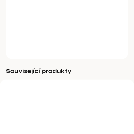
−
+
Přidat do košíku
Samostatně stojící topná deska COMFORT 56 W.
DETAILNÍ INFORMACE
ZEPTAT SE
Související produkty
BĚŽNĚ DOSTUPNÉ
BĚŽNĚ DOSTUPNÉ