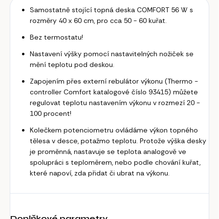
Samostatně stojící topná deska COMFORT 56 W s
rozměry 40 x 60 cm, pro cca 50 - 60 kuřat.
Bez termostatu!
Nastavení výšky pomocí nastavitelných nožiček se
mění teplotu pod deskou.
Zapojením přes externí rebulátor výkonu (Thermo -
controller Comfort katalogové číslo 93415) můžete
regulovat teplotu nastavením výkonu v rozmezí 20 -
100 procent!
Kolečkem potenciometru ovládáme výkon topného
tělesa v desce, potažmo teplotu. Protože výška desky
je proměnná, nastavuje se teplota analogově ve
spolupráci s teploměrem, nebo podle chování kuřat,
které napoví, zda přidat či ubrat na výkonu.
Doplňkové parametry