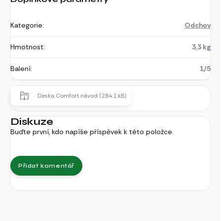
Kategorie
:
Odchov
Hmotnost
:
3,3 kg
Balení
:
1/5
Deska Comfort návod (284.1 kB)
Diskuze
Buďte první, kdo napíše příspěvek k této položce.
Přidat komentář