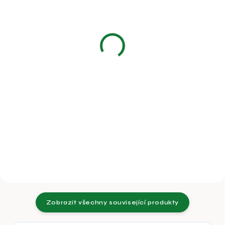
Regulátor výkonu 10-
Napaječka pro kuřátka
100W. Thermo -
a křepelky 1,5l
controller COMFORT
65 Kč
260 Kč
53,72 Kč bez DPH
214,88 Kč bez DPH
Do košíku
Do košíku
Napaječka pro kuřátka a
křepelky
Rozsah regulovatelného výkonu
10 - 100 W.
Zobrazit všechny související produkty