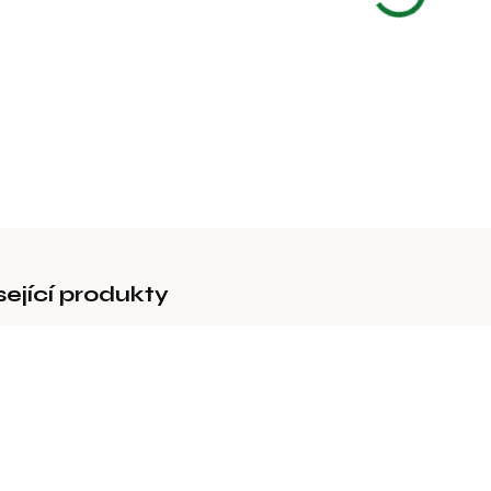
−
Provazov
DETAILNÍ 
sející produkty
AKCE
21666
21646