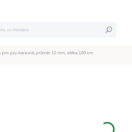
Hledat
o pro psy barevné, průměr 12 mm, délka 150 cm
Neohodnoceno
Podrobnosti hodnocení
130 
107,44 
Měrná
BĚŽNĚ 
cena: