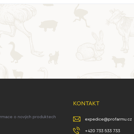
KONTAKT
formace o nových produktech
expedice
@
profarmu.cz
+420 733 533 733