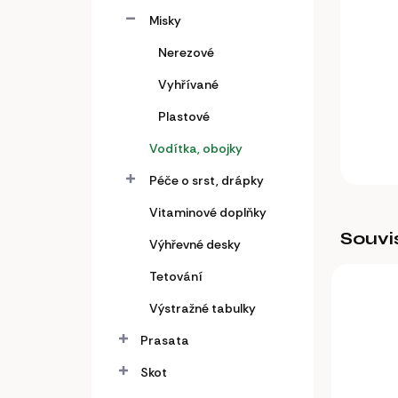
a
n
Misky
e
Nerezové
l
Vyhřívané
Plastové
Vodítka, obojky
Péče o srst, drápky
Vitaminové doplňky
Souvi
Výhřevné desky
Tetování
Výstražné tabulky
Prasata
Skot