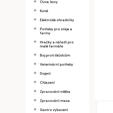
Ovce, kozy
Kleš
Koně
drá
Elektrické ohradníky
zar
Potřeby pro stáje a
150
farmy
123,
Hračky a nářadí pro
malé farmáře
Do
Boj proti škůdcům
Klešt
Veterinární potřeby
zará
Dojení
Chlazení
Zpracování mléka
Zpracování masa
Gastro vybavení