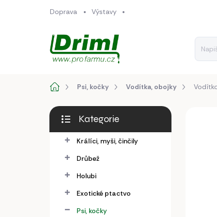
Přejít
Doprava
Výstavy
na
obsah
Domů
Psi, kočky
Vodítka, obojky
Vodítk
P
Kategorie
o
Přeskočit
s
kategorie
Králíci, myši, činčily
NOVINKA
t
r
Drůbež
a
n
Holubi
n
Exotické ptactvo
í
p
Psi, kočky