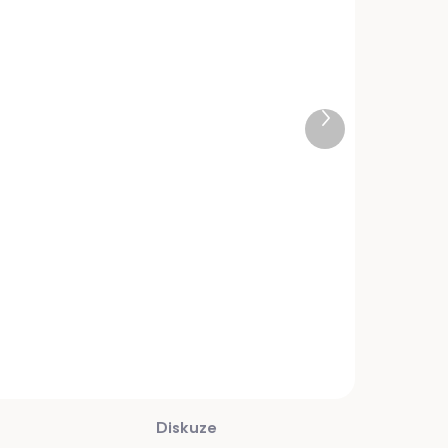
ĚŽNĚ DOSTUPNÉ
BĚŽNĚ DOSTUPNÉ
z miska pro
Vyhřívaná
800ml s
napáječka pro
ovou
psy, drůbež 2,2l,
u proti
35W, 230V, volně
Další
č
990 Kč
rhnutí TOP
stojící miska
produkt
Kč bez DPH
818,18 Kč bez DPH
ta
košíku
Do košíku
 o objemu
Vyhřívaná miska o
 s gumovou
objemu 2,2 l vhodná
u
pro psy a drůbež.
Diskuze