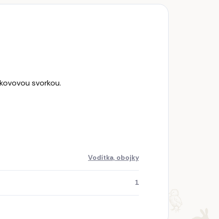
 kovovou svorkou.
Vodítka, obojky
1