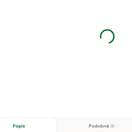
BĚŽNĚ DOSTUPNÉ
BĚŽNĚ DOSTUPNÉ
B
tě na
Kartáč
Nere
pky se
PREMIUM CARE
psy 
ážkou
9 cm s
gum
kartáčkem
hrano
 Kč
149 Kč
70 K
přev
97 Kč bez DPH
123,14 Kč bez DPH
57,85 
kvali
 košíku
Do košíku
Do 
ě na drápky se
Kartáč PREMIUM
Miska
žkou
CARE 9 cm s
800ml
kartáčkem
hrano
Popis
Podobné (4)