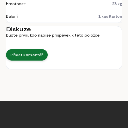
Hmotnost
:
23 kg
Balení
:
1 kus Karton
Diskuze
Buďte první, kdo napíše příspěvek k této položce.
Přidat komentář
Z
á
p
a