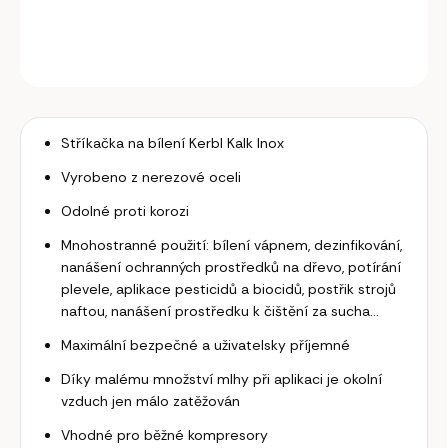
DETAILNÍ INFORMACE
ZEPTAT SE
Stříkačka na bílení Kerbl Kalk Inox
Vyrobeno z nerezové oceli
Odolné proti korozi
Mnohostranné použití:
bílení vápnem, dezinfikování,
nanášení
ochranných prostředků na dřevo, potírání
plevele, aplikace pesticidů a biocidů, postřik
strojů
naftou, nanášení prostředku k čištění za
sucha...
Maximální bezpečné a uživatelsky příjemné
Díky malému množství mlhy při aplikaci je
okolní
vzduch jen málo zatěžován
Vhodné pro běžné kompresory