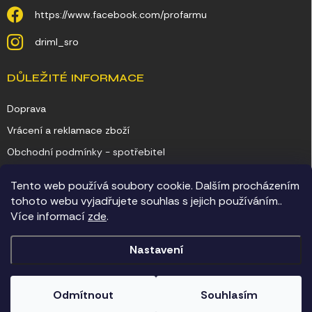
https://www.facebook.com/profarmu
driml_sro
DŮLEŽITÉ INFORMACE
Doprava
Vrácení a reklamace zboží
Obchodní podmínky - spotřebitel
Obchodní podmínky - podnikatel
Tento web používá soubory cookie. Dalším procházením
Ochrana osobních údajů
tohoto webu vyjadřujete souhlas s jejich používáním..
Více informací
zde
.
Kontakty
Nastavení
Copyright 2026
Chovatelské potřeby Driml
. Všechna práva vyhrazena.
Odmítnout
Souhlasím
Vytvořil Shoptet