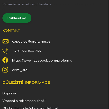
Vložením e-mailu souhlasíte s
podmínkami ochrany osobních
údajů
Přihlásit se
KONTAKT
expedice
@
profarmu.cz
+420 733 533 733
https://www.facebook.com/profarmu
driml_sro
DŮLEŽITÉ INFORMACE
Doprava
Vrácení a reklamace zboží
Obchodní podmínky - spotřebitel