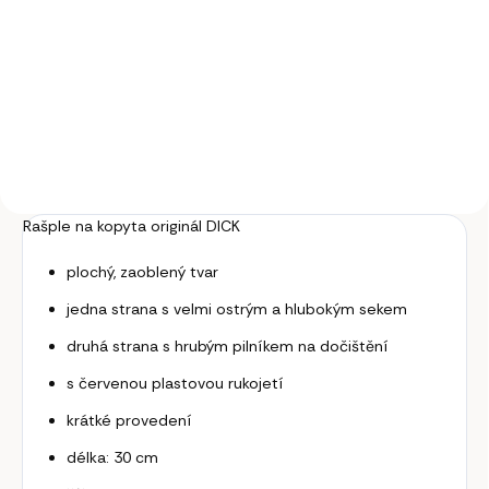
Do košíku
Žlab s hranou rovný JFC, zelený,
15 l.
Rašple na kopyta originál DICK
plochý, zaoblený tvar
jedna strana s velmi ostrým a hlubokým sekem
druhá strana s hrubým pilníkem na dočištění
s červenou plastovou rukojetí
krátké provedení
délka: 30 cm