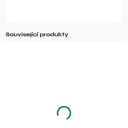
DETAILNÍ INFORMACE
ZEPTAT SE
Související produkty
BĚŽNĚ DOSTUPNÉ
Žlab rovný JFC, zelený,
15 l
1 077 Kč
890,08 Kč bez DPH