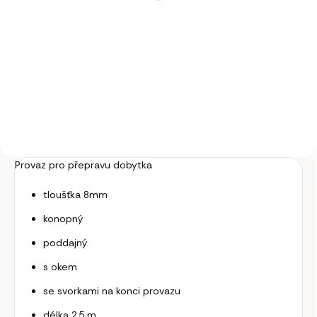
Do košíku
Velmi kvalitní kruh i pro chovná
zvířata. Bezpečné použití do
1800 kg živé váhy.
Provaz pro přepravu dobytka
tloušťka 8mm
konopný
poddajný
s okem
se svorkami na konci provazu
délka 2,5 m