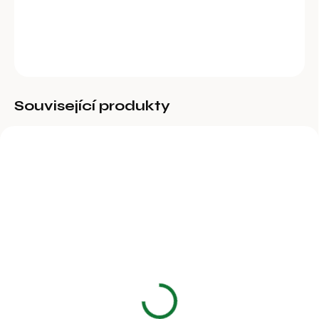
DETAILNÍ INFORMACE
ZEPTAT SE
Související produkty
BĚŽNĚ DOSTUPNÉ
Nosní kruh nylonový
30 Kč
24,79 Kč bez DPH