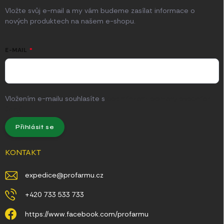
Vložte svůj e-mail a my vám budeme zasílat informace o
nových produktech na našem e-shopu.
E-MAIL
Vložením e-mailu souhlasíte s
podmínkami ochrany osobních
údajů
Přihlásit se
KONTAKT
expedice
@
profarmu.cz
+420 733 533 733
https://www.facebook.com/profarmu