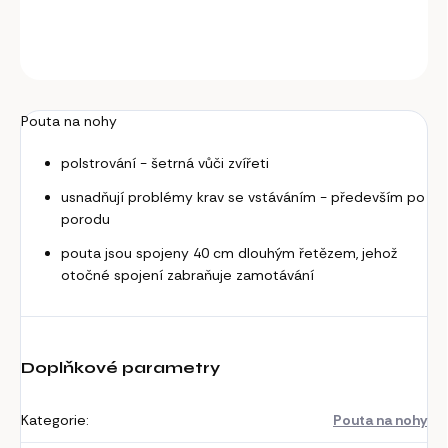
DETAILNÍ INFORMACE
ZEPTAT SE
Pouta na nohy
polstrování - šetrná vůči zvířeti
usnadňují problémy krav se vstáváním - především po
porodu
pouta jsou spojeny 40 cm dlouhým řetězem, jehož
otočné spojení zabraňuje zamotávání
Doplňkové parametry
Kategorie
:
Pouta na nohy