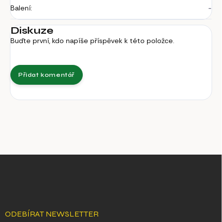
Balení
:
-
Diskuze
Buďte první, kdo napíše příspěvek k této položce.
Přidat komentář
Z
á
p
a
t
í
ODEBÍRAT NEWSLETTER