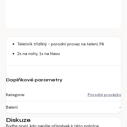
DETAILNÍ INFORMACE
ZEPTAT SE
Teletník třídílný - porodní provaz na telení, PA
2x na nohy, 1x na hlavu
Doplňkové parametry
Kategorie
:
Porodní provázky
Balení
:
-
Diskuze
Buďte první, kdo napíše příspěvek k této položce.