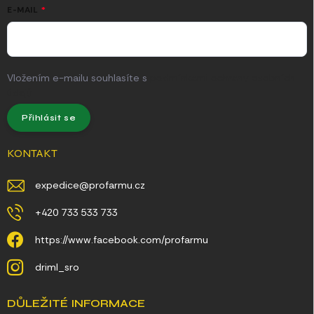
E-MAIL
Vložením e-mailu souhlasíte s
podmínkami ochrany osobních
údajů
Přihlásit se
KONTAKT
expedice
@
profarmu.cz
+420 733 533 733
https://www.facebook.com/profarmu
driml_sro
DŮLEŽITÉ INFORMACE