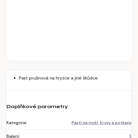
−
+
Přidat do košíku
Pozinkovaná past s pružinou
DETAILNÍ INFORMACE
ZEPTAT SE
Past pružinová na hryzce a jiné škůdce
Doplňkové parametry
Kategorie
:
Pasti na myši, krysy a potkany
Balení
:
1