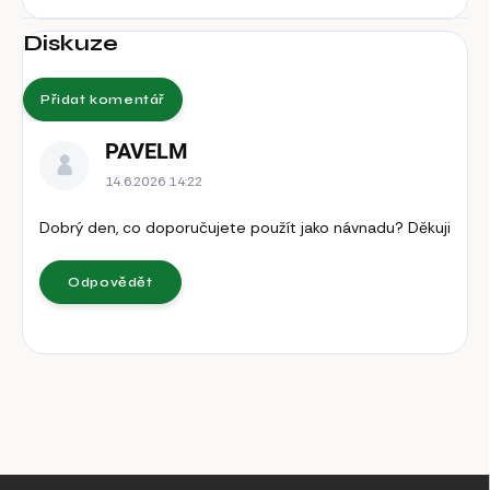
Diskuze
Přidat komentář
V
PAVELM
ý
p
14.6.2026 14:22
i
Dobrý den, co doporučujete použít jako návnadu? Děkuji
s
d
i
Odpovědět
s
k
u
z
í
Z