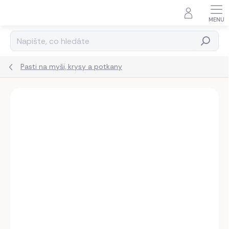
Přejít
na
obsah
Hledat
Pasti na myši, krysy a potkany
Neohodnoceno
Podrobnosti hodnocení