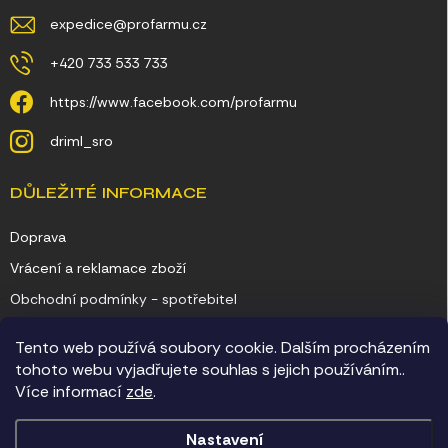
expedice
@
profarmu.cz
+420 733 533 733
https://www.facebook.com/profarmu
driml_sro
DŮLEŽITÉ INFORMACE
Doprava
Vrácení a reklamace zboží
Obchodní podmínky - spotřebitel
Obchodní podmínky - podnikatel
Tento web používá soubory cookie. Dalším procházením
Ochrana osobních údajů
tohoto webu vyjadřujete souhlas s jejich používáním..
Více informací
zde
.
Kontakty
Nastavení