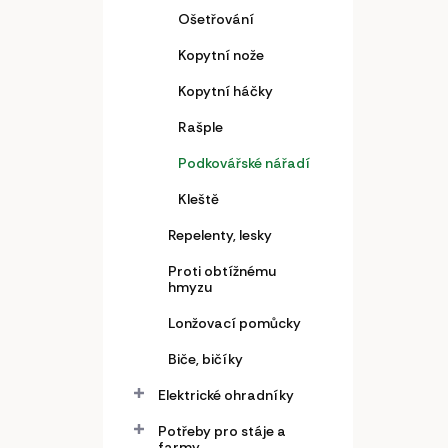
Ošetřování
Kopytní nože
Kopytní háčky
Rašple
Podkovářské nářadí
Kleště
Repelenty, lesky
Proti obtížnému
hmyzu
Lonžovací pomůcky
Biče, bičíky
Elektrické ohradníky
Potřeby pro stáje a
farmy