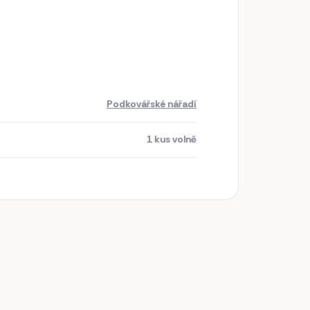
Podkovářské nářadí
1 kus volně