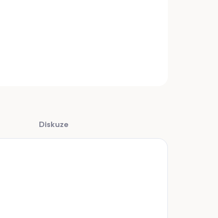
 na kopyta 300mm BUFALLO - Japan
INFORMACE
ZEPTAT SE
Diskuze