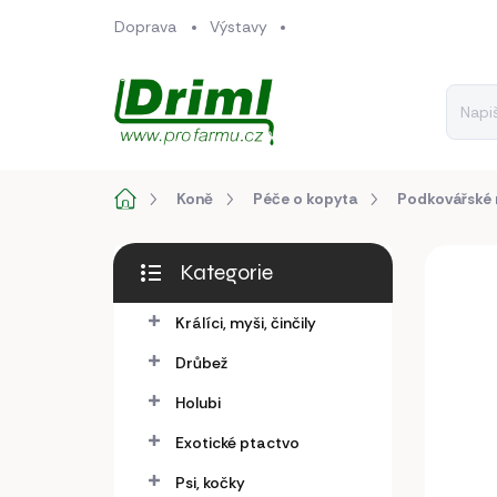
Přejít
Doprava
Výstavy
na
obsah
Domů
Koně
Péče o kopyta
Podkovářské 
P
Kategorie
o
Přeskočit
s
kategorie
Králíci, myši, činčily
t
r
Drůbež
a
n
Holubi
n
Exotické ptactvo
í
p
Psi, kočky