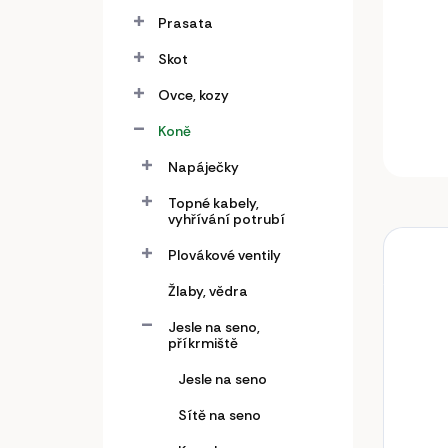
a
n
Prasata
e
Skot
l
Ovce, kozy
Koně
Napáječky
Topné kabely,
vyhřívání potrubí
Plovákové ventily
Žlaby, vědra
Jesle na seno,
příkrmiště
Jesle na seno
Sítě na seno