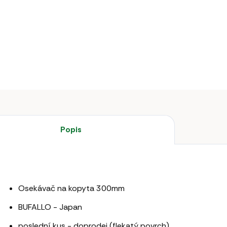
Osekávač
DETAILNÍ 
Popis
Osekávač na kopyta 300mm
BUFALLO - Japan
poslední kus - doprodej (flekatý povrch)