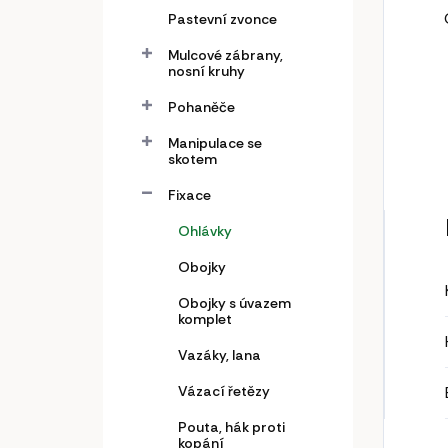
Pastevní zvonce
Mulcové zábrany,
nosní kruhy
Pohaněče
Manipulace se
skotem
Fixace
Ohlávky
Obojky
Obojky s úvazem
komplet
Vazáky, lana
Vázací řetězy
Pouta, hák proti
kopání