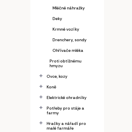
Mléčné náhražky
Deky
Krmné vozíky
Drenchery, sondy
Ohřívače mléka
Proti obtížnému
hmyzu
Ovce, kozy
Koně
Elektrické ohradníky
Potřeby pro stáje a
farmy
Hračky a nářadí pro
malé farmáře