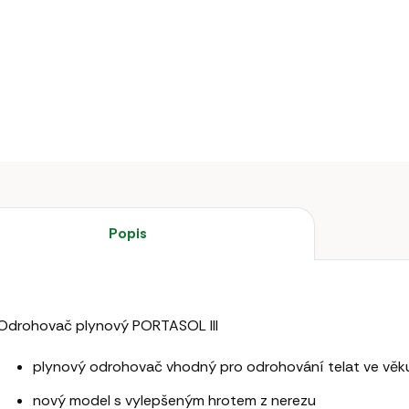
DETAILNÍ 
Popis
Odrohovač plynový PORTASOL III
plynový odrohovač vhodný pro odrohování telat ve věku
nový model s vylepšeným hrotem z nerezu