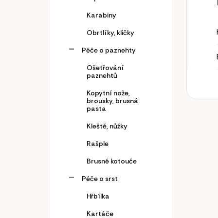
Karabiny
Obrtlíky, kličky
Péče o paznehty
Ošetřování
paznehtů
Kopytní nože,
brousky, brusná
pasta
Kleště, nůžky
Rašple
Brusné kotouče
Péče o srst
Hřbílka
Kartáče