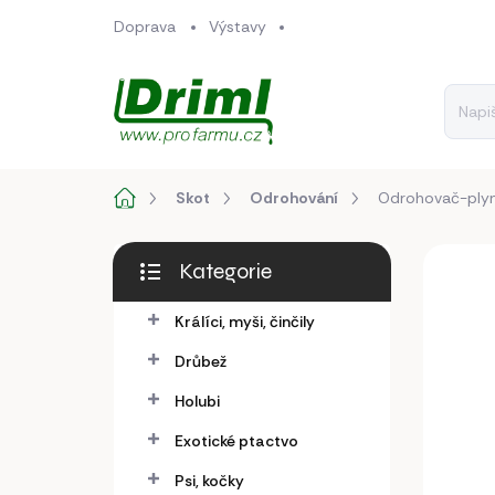
Přejít
Doprava
Výstavy
na
obsah
Domů
Skot
Odrohování
Odrohovač-plyn
P
Kategorie
o
Přeskočit
s
kategorie
Králíci, myši, činčily
t
r
Drůbež
a
n
Holubi
n
Exotické ptactvo
í
p
Psi, kočky