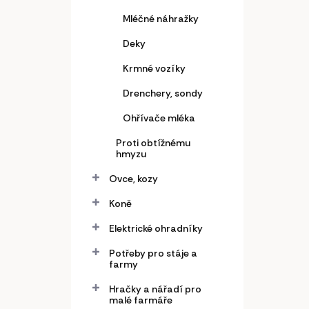
Mléčné náhražky
Deky
Krmné vozíky
Drenchery, sondy
Ohřívače mléka
Proti obtížnému
hmyzu
Ovce, kozy
Koně
Elektrické ohradníky
Potřeby pro stáje a
farmy
Hračky a nářadí pro
malé farmáře