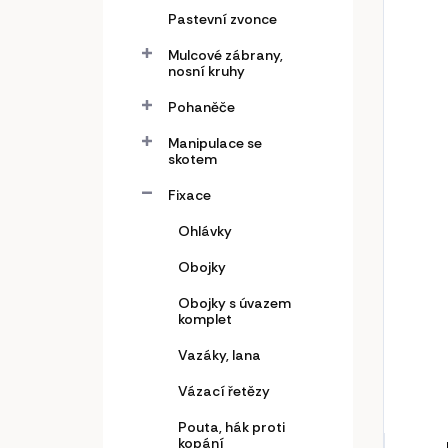
Pastevní zvonce
Mulcové zábrany,
nosní kruhy
Pohaněče
Manipulace se
skotem
Fixace
Ohlávky
Obojky
Obojky s úvazem
komplet
Vazáky, lana
Vázací řetězy
Pouta, hák proti
kopání