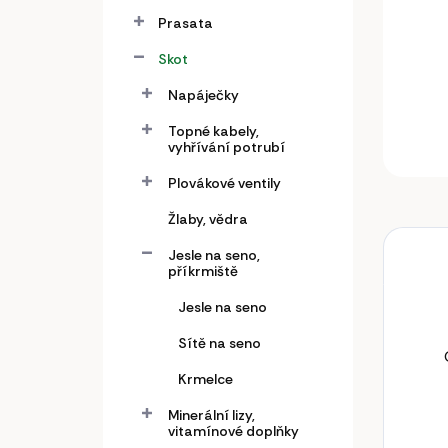
a
n
Prasata
e
Skot
l
Napáječky
Topné kabely,
vyhřívání potrubí
Plovákové ventily
Žlaby, vědra
Jesle na seno,
příkrmiště
Jesle na seno
Sítě na seno
Krmelce
Minerální lizy,
vitamínové doplňky