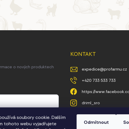
KONTAKT
formace o nových produktech
expedice
@
profarmu.cz
+420 733 533 733
https://www.facebook.
driml_sro
oužívá soubory cookie. Dalším
ny osobních údajů
Odmítnout
So
m tohoto webu vyjadřujete