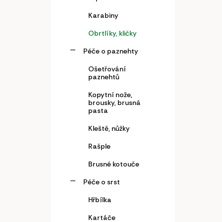
Karabiny
Obrtlíky, kličky
Péče o paznehty
Ošetřování
paznehtů
Kopytní nože,
brousky, brusná
pasta
Kleště, nůžky
Rašple
Brusné kotouče
Péče o srst
Hřbílka
Kartáče