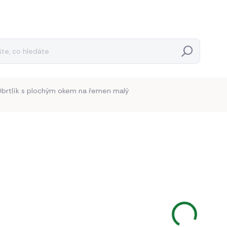
Hledat
brtlík s plochým okem na řemen malý
Neohodnoceno
Podrobnosti hodnocení
35 K
28,93 K
Měrná
BĚŽNĚ 
cena:
−