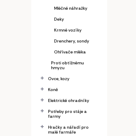
Mléčné náhražky
Deky
Krmné vozíky
Drenchery, sondy
Ohřívače mléka
Proti obtížnému
hmyzu
Ovce, kozy
Koně
Elektrické ohradníky
Potřeby pro stáje a
farmy
Hračky a nářadí pro
malé farmáře