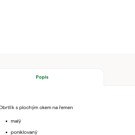
Obrtlík 
DETAILNÍ 
Popis
Obrtlík s plochým okem na řemen
malý
poniklovaný