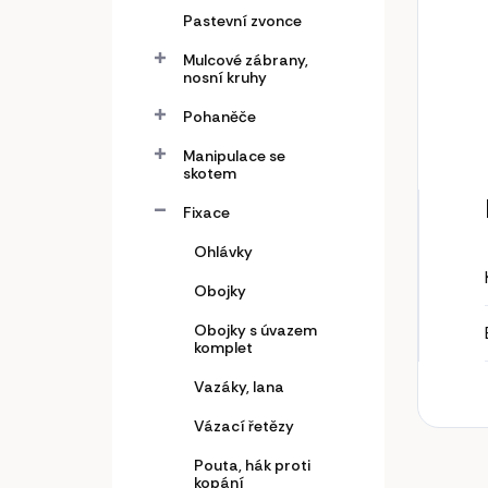
Pastevní zvonce
Mulcové zábrany,
nosní kruhy
Pohaněče
Manipulace se
skotem
Fixace
Ohlávky
Obojky
Obojky s úvazem
komplet
Vazáky, lana
Vázací řetězy
Pouta, hák proti
kopání