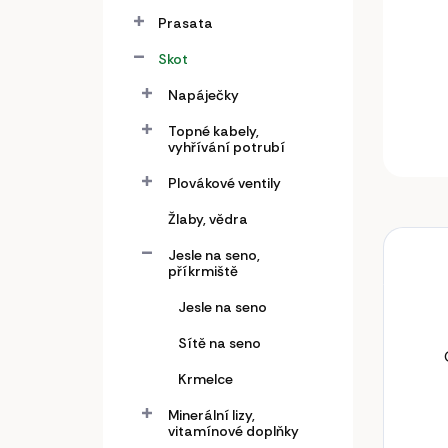
a
n
Prasata
e
Skot
l
Napáječky
Topné kabely,
vyhřívání potrubí
Plovákové ventily
Žlaby, vědra
Jesle na seno,
příkrmiště
Jesle na seno
Sítě na seno
Krmelce
Minerální lizy,
vitamínové doplňky