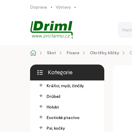
Přejít
Doprava
Výstavy
na
obsah
Domů
Skot
Fixace
Obrtlíky, kličky
O
P
Kategorie
o
Přeskočit
s
kategorie
Králíci, myši, činčily
t
r
Drůbež
a
n
Holubi
n
Exotické ptactvo
í
p
Psi, kočky