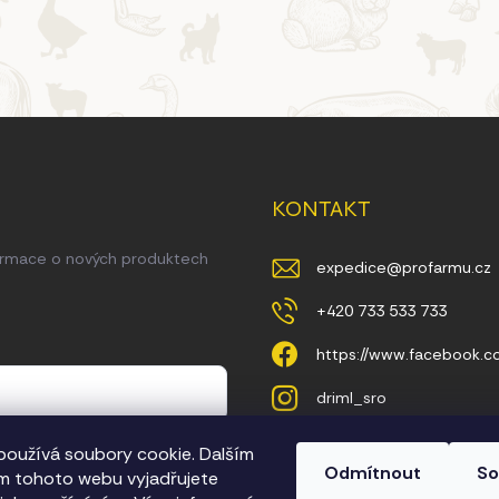
KONTAKT
formace o nových produktech
expedice
@
profarmu.cz
+420 733 533 733
https://www.facebook.
driml_sro
oužívá soubory cookie. Dalším
ny osobních údajů
Odmítnout
So
m tohoto webu vyjadřujete