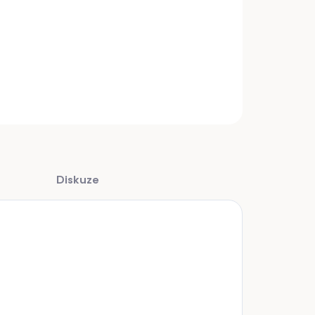
s plochým okem na řemen malý.
INFORMACE
ZEPTAT SE
Diskuze