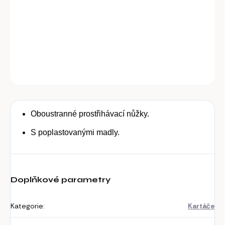
Prostřihávací nůžky s plastovými madly
DETAILNÍ INFORMACE
ZEPTAT SE
Oboustranné prostřihávací nůžky.
S poplastovanými madly.
Doplňkové parametry
Kategorie
:
Kartáče