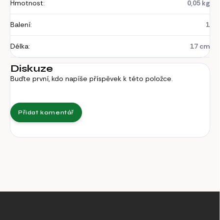
Hmotnost
:
0,05 kg
Balení
:
1
Délka
:
17 cm
Diskuze
Buďte první, kdo napíše příspěvek k této položce.
Přidat komentář
Z
á
p