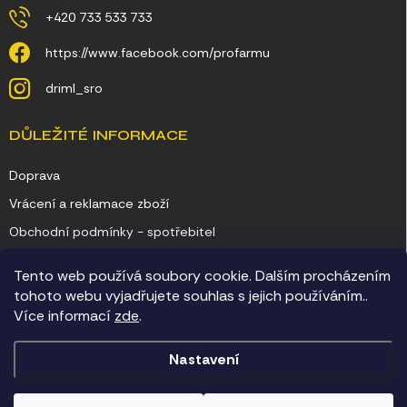
+420 733 533 733
https://www.facebook.com/profarmu
driml_sro
DŮLEŽITÉ INFORMACE
Doprava
Vrácení a reklamace zboží
Obchodní podmínky - spotřebitel
Obchodní podmínky - podnikatel
Tento web používá soubory cookie. Dalším procházením
Ochrana osobních údajů
tohoto webu vyjadřujete souhlas s jejich používáním..
Více informací
zde
.
Kontakty
Nastavení