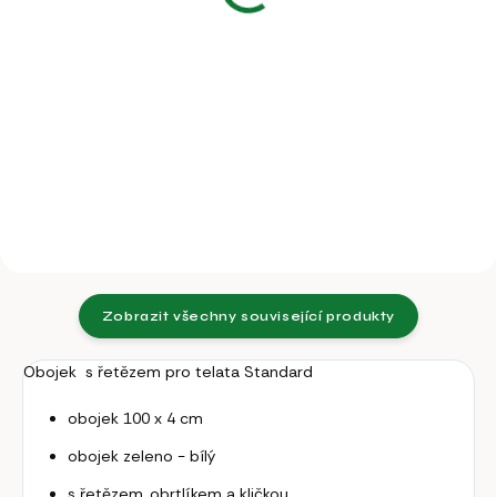
62 Kč
41,32 Kč bez DPH
51,24 Kč bez DPH
Do košíku
Do košíku
Náhradní klička s článkem o Ø 6
mm pro ovce, kozy, skot.
Obrtlík s kruhem, Ø článku 5
mm, zinkovaný.
Zobrazit všechny související produkty
Obojek s řetězem pro telata Standard
obojek 100 x 4 cm
obojek zeleno - bílý
s řetězem, obrtlíkem a kličkou