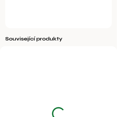
DETAILNÍ INFORMACE
ZEPTAT SE
Související produkty
BĚŽNĚ DOSTUPNÉ
BĚŽNĚ DOSTUPNÉ
Klička s řetězovým
Obrtlík s kruhem, Ø
článkem Ø 6 mm
článku 5 mm,
zinkovaný
50 Kč