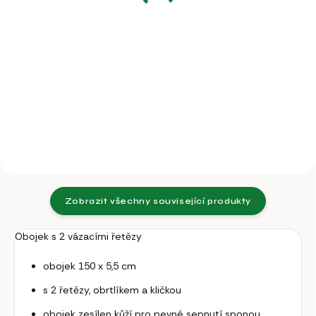
36,36 Kč bez DPH
Do košíku
Do košíku
Uvazovací kruh má 4 otvory pro
šrouby a je vhodný pro
Samostatný pozinkovaný D
připevnění na zeď či stěnu stáje.
článek, průměr 6 mm.
Zobrazit všechny související produkty
Obojek s 2 vázacími řetězy
obojek 150 x 5,5 cm
s 2 řetězy, obrtlíkem a kličkou
obojek zesílen kůží pro pevné sepnutí sponou