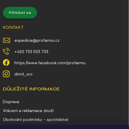
údajů
Přihlásit se
KONTAKT
expedice
@
profarmu.cz
+420 733 533 733
https://www.facebook.com/profarmu
driml_sro
DŮLEŽITÉ INFORMACE
Doprava
Vrácení a reklamace zboží
Obchodní podmínky - spotřebitel
Obchodní podmínky - podnikatel