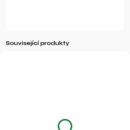
DETAILNÍ INFORMACE
ZEPTAT SE
Související produkty
BĚŽNĚ DOSTUPNÉ
BĚŽNĚ DOSTUPNÉ
Samostatný D článek,
Vázací kruh
průměr 6 mm
98 Kč
44 Kč
80,99 Kč bez DPH