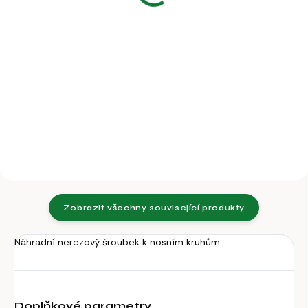
90,91 Kč bez DPH
Do košíku
Do košíku
Kruh nosní, otočný, ocelový,
poniklovaný, průměr 65 mm.
Kruh nosní, otočný, ocelový,
Kroužek se aplikuje do nosní
poniklovaný, průměr 57mm.
přepážky.
Kroužek se aplikuje do nosní
přepážky.
Zobrazit všechny související produkty
Náhradní nerezový šroubek k nosním kruhům.
Doplňkové parametry