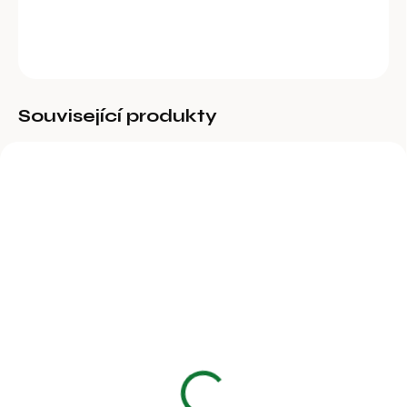
DETAILNÍ INFORMACE
ZEPTAT SE
Související produkty
BĚŽNĚ DOSTUPNÉ
BĚŽNĚ DOSTUPNÉ
Kruh nosní, otočný,
Kruh nosní, otočný,
ocelový, poniklovaný,
nerez, průměr 65 mm
průměr 57mm
187 Kč
110 Kč
154,55 Kč bez DPH