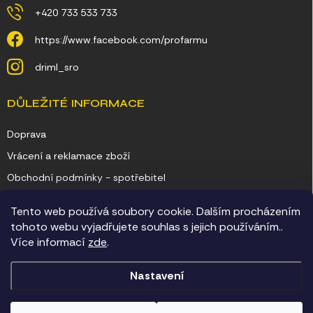
+420 733 533 733
https://www.facebook.com/profarmu
driml_sro
DŮLEŽITÉ INFORMACE
Doprava
Vrácení a reklamace zboží
Obchodní podmínky - spotřebitel
Obchodní podmínky - podnikatel
Tento web používá soubory cookie. Dalším procházením
Ochrana osobních údajů
tohoto webu vyjadřujete souhlas s jejich používáním..
Více informací
zde
.
Kontakty
Nastavení