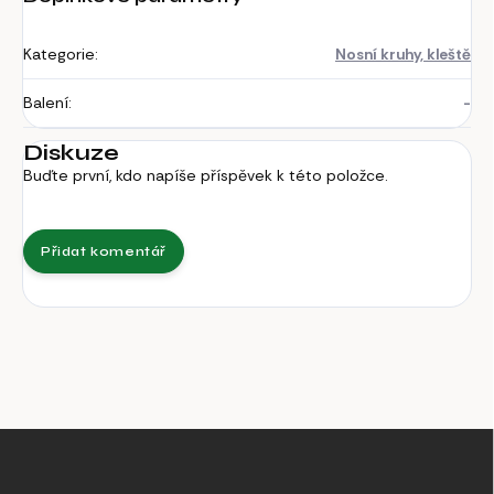
Kategorie
:
Nosní kruhy, kleště
Balení
:
-
Diskuze
Buďte první, kdo napíše příspěvek k této položce.
Přidat komentář
Z
á
p