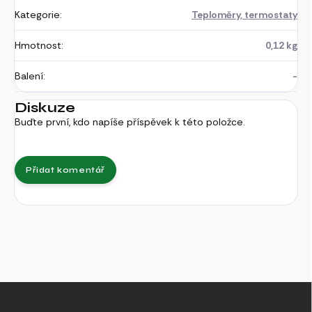
Kategorie
:
Teploměry, termostaty
Hmotnost
:
0,12 kg
Balení
:
-
Diskuze
Buďte první, kdo napíše příspěvek k této položce.
Přidat komentář
Z
á