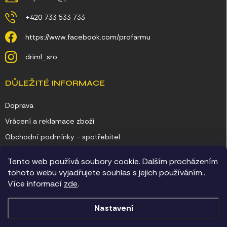
+420 733 533 733
https://www.facebook.com/profarmu
driml_sro
DŮLEŽITÉ INFORMACE
Doprava
Vrácení a reklamace zboží
Obchodní podmínky - spotřebitel
Obchodní podmínky - podnikatel
Tento web používá soubory cookie. Dalším procházením
Ochrana osobních údajů
tohoto webu vyjadřujete souhlas s jejich používáním..
Více informací
zde
.
Kontakty
Nastavení