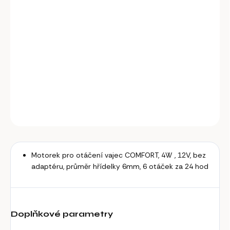
cena:
−
+
Přidat do košíku
Motorek pro otáčení vajec COMFORT, 4W , 12V, bez adaptéru,
průměr hřídelky 6mm, 6 otáček za 24 hod.
DETAILNÍ INFORMACE
ZEPTAT SE
Motorek pro otáčení vajec COMFORT, 4W , 12V, bez
adaptéru, průměr hřídelky 6mm, 6 otáček za 24 hod
Doplňkové parametry