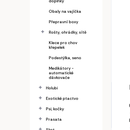
doplňky
Obaly na vajíčka
Přepravní boxy
Rošty, ohrádky, sítě
Klece pro chov
křepelek
Podestýlka, seno
Medikátory -
automatické
dávkovače
Holubi
Exotické ptactvo
Psi, kočky
Prasata
Skot