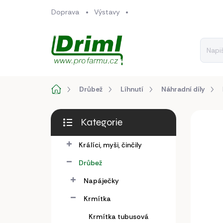
Přejít
Doprava
Výstavy
na
obsah
Domů
Drůbež
Líhnutí
Náhradní díly
P
Kategorie
o
Přeskočit
s
kategorie
Králíci, myši, činčily
t
r
Drůbež
a
n
Napáječky
n
Krmítka
í
p
Krmítka tubusová