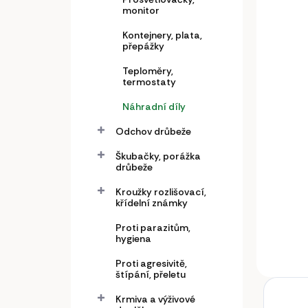
monitor
Líh
FAM
Kontejnery, plata,
přepážky
Min
15 
Teploměry,
termostaty
12 89
DPH
Náhradní díly
Odchov drůbeže
Škubačky, porážka
drůbeže
Líhe
FAMI
Kroužky rozlišovací,
LCD.
křídelní známky
Proti parazitům,
hygiena
Proti agresivitě,
štípání, přeletu
Krmiva a výživové