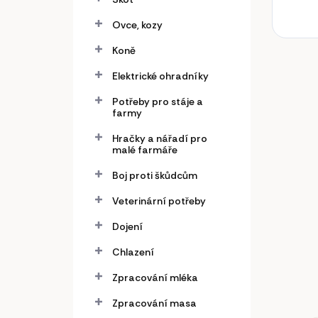
Ovce, kozy
Koně
Elektrické ohradníky
Potřeby pro stáje a
farmy
Hračky a nářadí pro
malé farmáře
Boj proti škůdcům
Veterinární potřeby
Dojení
Chlazení
Zpracování mléka
Zpracování masa