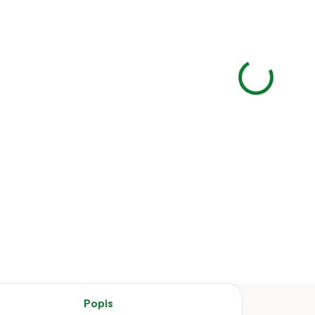
eň MG 70/100
ILY Automat
i LCD
600 Kč
2,56 Kč bez
Detail
ň MG 70/100
LY Automat Mini
Popis