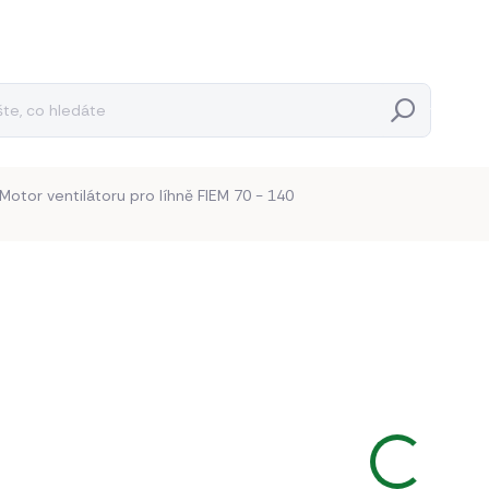
Hledat
Motor ventilátoru pro líhně FIEM 70 - 140
Neohodnoceno
Podrobnosti hodnocení
1 57
1 297,5
Měrná
BĚŽNĚ 
cena:
−