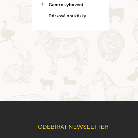
Gastro vybavení
Dárkové poukázky
Z
á
p
a
ODEBÍRAT NEWSLETTER
t