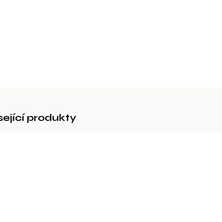
Typ M4Q0
DETAILNÍ 
sející produkty
94152
SPECIÁLNÍ
DOPRAVA
MOMENTÁLNĚ
VYPRODANÉ