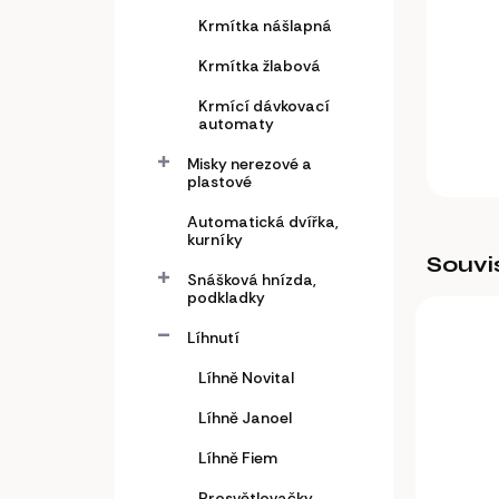
a
n
Krmítka nášlapná
e
Krmítka žlabová
l
Krmící dávkovací
automaty
Misky nerezové a
plastové
Automatická dvířka,
kurníky
Souvi
Snášková hnízda,
podkladky
Líhnutí
Líhně Novital
Líhně Janoel
Líhně Fiem
Prosvětlovačky,