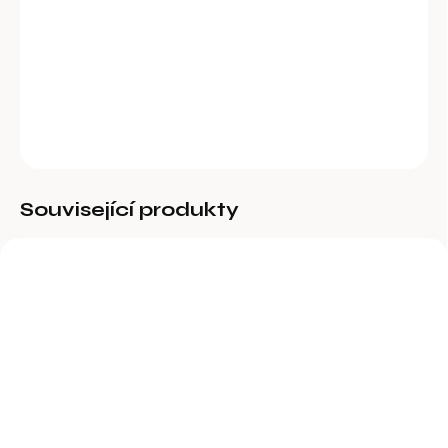
Měděné hřeblo, štětiny v 9 řadách, kožený návlek na ruku.
DETAILNÍ INFORMACE
ZEPTAT SE
Související produkty
BĚŽNĚ DOSTUPNÉ
Plastový žlab závěsný