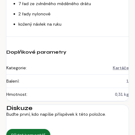
7 řad ze zvlněného měděného drátu
2 řady nylonové
kožený návlek na ruku
Doplňkové parametry
Kategorie
:
Kartáče
Balení
:
1
Hmotnost
:
0,31 kg
Diskuze
Buďte první, kdo napíše příspěvek k této položce.
Přidat komentář