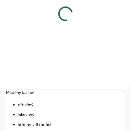
23 l s vnitřní hranou
1 452 Kč
1 200 Kč bez DPH
Do košíku
Plastový závěsný žlab s hranou,
23 l pro ovce, kozy a spárkatou
zvěř.
Měděný kartáč
dřevěný
lakovaný
štětiny v 9 řadách