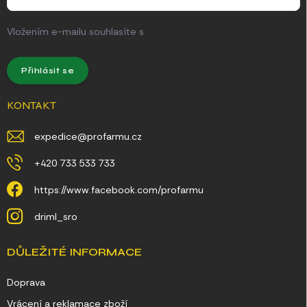
Vložením e-mailu souhlasíte s
podmínkami ochrany osobních
údajů
Přihlásit se
KONTAKT
expedice
@
profarmu.cz
+420 733 533 733
https://www.facebook.com/profarmu
driml_sro
DŮLEŽITÉ INFORMACE
Doprava
Vrácení a reklamace zboží