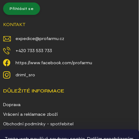
Přihlásit se
KONTAKT
expedice
@
profarmu.cz
+420 733 533 733
https://www.facebook.com/profarmu
driml_sro
DŮLEŽITÉ INFORMACE
Doprava
Vrácení a reklamace zboží
Obchodní podmínky - spotřebitel
Obchodní podmínky - podnikatel
Tento web používá soubory cookie. Dalším procházením