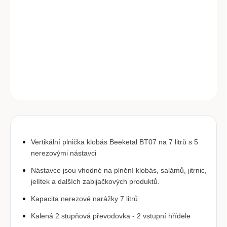
−
+
Přidat do košíku
Manuální řeznická plnička klobás na 7 litrů pro domácí využití.
DETAILNÍ INFORMACE
ZEPTAT SE
Vertikální plnička klobás Beeketal BT07 na 7 litrů s 5 
nerezovými nástavci 
Nástavce jsou vhodné na plnění klobás, salámů, jitrnic, 
jelítek a dalších zabijačkových produktů.
Kapacita nerezové narážky 7 litrů
Kalená 2 stupňová převodovka - 2 vstupní hřídele