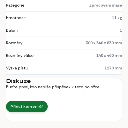
Kategorie
:
Zpracování masa
Hmotnost
:
11 kg
Balení
:
1
Rozměry
:
300 x 340 x 830 mm
Rozměry válce
:
140 x 460 mm
Výška pístu
:
1270 mm
Diskuze
Buďte první, kdo napíše příspěvek k této položce.
Přidat komentář