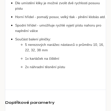
Dle umístění kliky je možné zvolit dvě rychlosti posuvu 
pístu
Horní hřídel - pomalý posuv, velký tlak - plnění klobás atd. 
Spodní hřídel - umožňuje rychlé vyjetí pístu nahoru pro 
naplnění válce 
Součást balení plničky:
5 nerezových narážec nástavců o průměru 10, 16, 
22, 32, 38 mm
1x kartáček na čištění
2x náhradní těsnění pístu
Doplňkové parametry