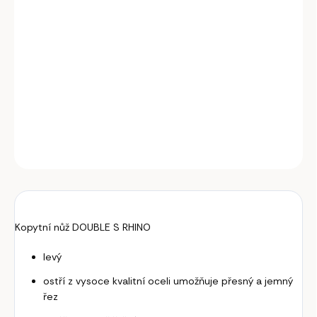
−
+
Přidat do košíku
Kopytní nůž DOUBLE S RHINO řady DELUXE s háčkem na
čištění a ještě větší kvalitou rukojeti a ostří než u základní
řady DOUBLE S RHINO.
DETAILNÍ INFORMACE
ZEPTAT SE
Kopytní nůž DOUBLE S RHINO
levý
ostří z vysoce kvalitní oceli umožňuje přesný a jemný
řez