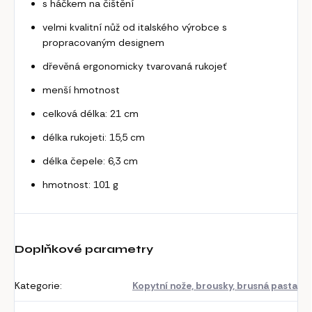
s háčkem na čištění
velmi kvalitní nůž od italského výrobce s
propracovaným designem
dřevěná ergonomicky tvarovaná rukojeť
menší hmotnost
celková délka: 21 cm
délka rukojeti: 15,5 cm
délka čepele: 6,3 cm
hmotnost: 101 g
Doplňkové parametry
Kategorie
:
Kopytní nože, brousky, brusná pasta