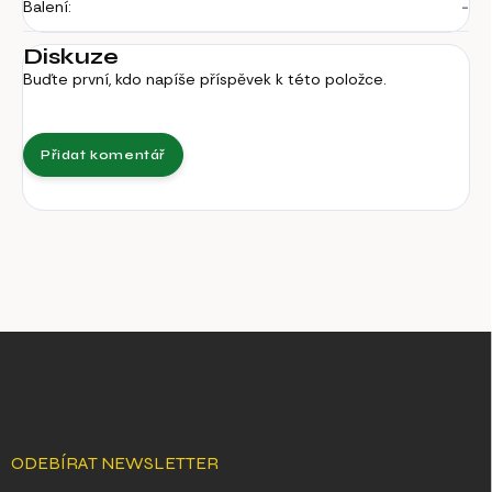
Balení
:
-
Diskuze
Buďte první, kdo napíše příspěvek k této položce.
Přidat komentář
Z
á
p
a
t
í
ODEBÍRAT NEWSLETTER