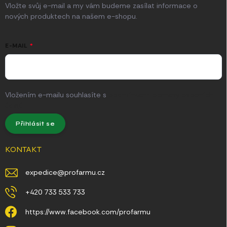
Vložte svůj e-mail a my vám budeme zasílat informace o
nových produktech na našem e-shopu.
E-MAIL
Vložením e-mailu souhlasíte s
podmínkami ochrany osobních
údajů
Přihlásit se
KONTAKT
expedice
@
profarmu.cz
+420 733 533 733
https://www.facebook.com/profarmu