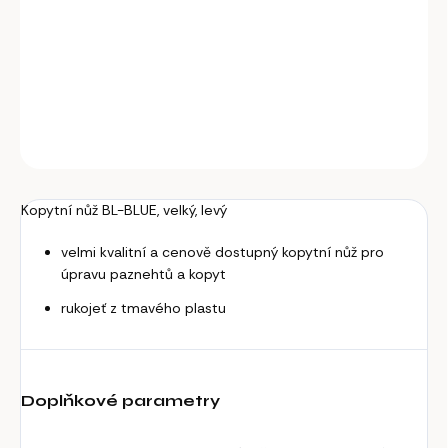
Kopytní nůž BL-BLUE, velký, levý.
DETAILNÍ INFORMACE
ZEPTAT SE
Kopytní nůž BL-BLUE, velký, levý
velmi kvalitní a cenově dostupný kopytní nůž pro
úpravu paznehtů a kopyt
rukojeť z tmavého plastu
Doplňkové parametry