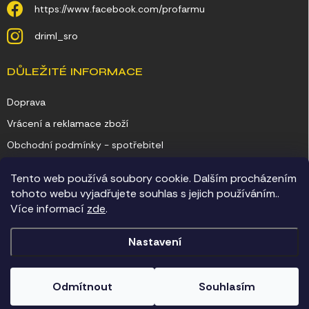
https://www.facebook.com/profarmu
driml_sro
DŮLEŽITÉ INFORMACE
Doprava
Vrácení a reklamace zboží
Obchodní podmínky - spotřebitel
Obchodní podmínky - podnikatel
Tento web používá soubory cookie. Dalším procházením
Ochrana osobních údajů
tohoto webu vyjadřujete souhlas s jejich používáním..
Více informací
zde
.
Kontakty
Nastavení
Copyright 2026
Chovatelské potřeby Driml
. Všechna práva vyhrazena.
Odmítnout
Souhlasím
Vytvořil Shoptet