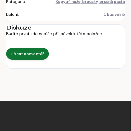
Kategorie
:
Kopytní nože, brousky, brusná pasta
Balení
:
1 kus volně
Diskuze
Buďte první, kdo napíše příspěvek k této položce.
Přidat komentář
Z
á
p
a
t