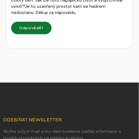
s
uvnitř?Je to uzavřený prostor kam se hadrem
d
nedostanu. Děkuji za nápovědu.
i
s
k
Odpovědět
u
z
í
Z
á
p
a
t
í
ODEBÍRAT NEWSLETTER
Vložte svůj e-mail a my vám budeme zasílat informace o
nových produktech na našem e-shopu.