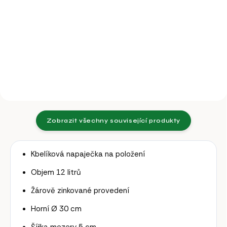
Prevence množení patogenních
Podpora imunitního systému a
bakterií, plísní a kokcidií.
zvýšení užitkovosti.
Zobrazit všechny související produkty
Kbelíková napaječka na položení
Objem 12 litrů
Žárově zinkované provedení
Horní Ø 30 cm
Šířka mezery 5 cm