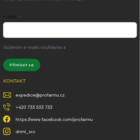
E-MAIL
Vložením e-mailu souhlasíte s
podmínkami ochrany osobních
údajů
Přihlásit se
KONTAKT
expedice
@
profarmu.cz
+420 733 533 733
https://www.facebook.com/profarmu
driml_sro