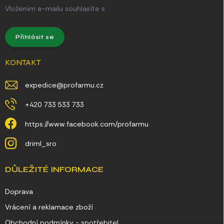
Vložením e-mailu souhlasíte s
podmínkami ochrany osobních
údajů
Přihlásit se
KONTAKT
expedice
@
profarmu.cz
+420 733 533 733
https://www.facebook.com/profarmu
driml_sro
DŮLEŽITÉ INFORMACE
Doprava
Vrácení a reklamace zboží
Obchodní podmínky - spotřebitel