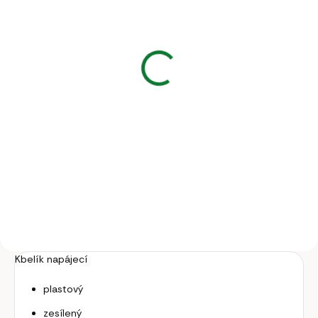
NA OBJEDNÁVKU
Příkrmiště pro telata
komplet
36 240 Kč
29 950,41 Kč bez DPH
Do košíku
Příkrmiště slouží k přikrmování
telat na pastvině, výběhu nebo
zimovišti.
Kbelík napájecí
plastový
zesílený