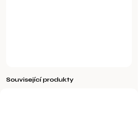
−
+
Přidat do košíku
Plastový napájecí kbelík po telata se stupnicí do 8 l, šedý,
včetně zpětného ventilu a červeného dudlíku.
DETAILNÍ INFORMACE
ZEPTAT SE
Související produkty
SPECIÁLNÍ DOPRAVA