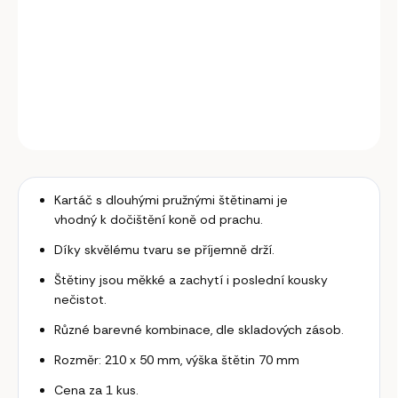
Kartáč
s
dlouhými pružnými štětinami.
DETAILNÍ INFORMACE
ZEPTAT SE
Kartáč
s
dlouhými pružnými štětinami je
vhodný
k dočištění koně od prachu.
Díky skvělému tvaru
se
příjemně drží.
Štětiny jsou měkké
a
zachytí
i
poslední kousky
nečistot.
Různé barevné kombinace, dle skladových zásob.
Rozměr: 210 x 50 mm, výška štětin 70 mm
Cena za 1 kus.