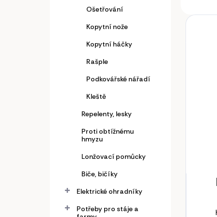
Ošetřování
Kopytní nože
Kopytní háčky
Rašple
Podkovářské nářadí
Kleště
Repelenty, lesky
Proti obtížnému
hmyzu
Lonžovací pomůcky
Biče, bičíky
Elektrické ohradníky
Potřeby pro stáje a
farmy