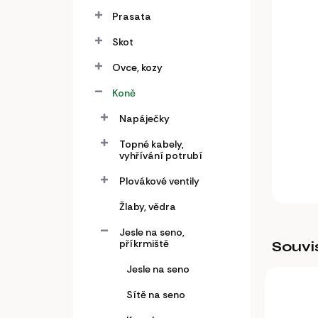
a
n
Prasata
e
Skot
l
Ovce, kozy
Koně
Napáječky
Topné kabely,
vyhřívání potrubí
Plovákové ventily
Žlaby, vědra
Jesle na seno,
příkrmiště
Souvi
Jesle na seno
Sítě na seno