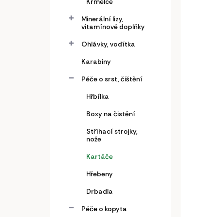
Krmelce
Minerální lizy,
vitamínové doplňky
Ohlávky, vodítka
Plas
Karabiny
záv
Péče o srst, čištění
hran
1 4
Hřbílka
1 16
Boxy na čistění
Do
Stříhací strojky,
nože
Plast
Kartáče
závěs
Hřebeny
l
Drbadla
Péče o kopyta