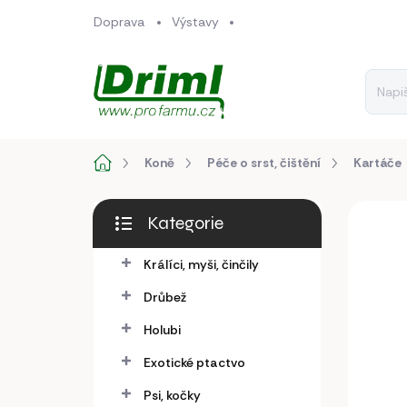
Přejít
Doprava
Výstavy
na
obsah
Domů
Koně
Péče o srst, čištění
Kartáče
P
Kategorie
o
Přeskočit
s
kategorie
Králíci, myši, činčily
t
r
Drůbež
a
n
Holubi
n
Exotické ptactvo
í
p
Psi, kočky