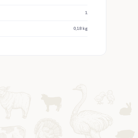
1
0,18 kg