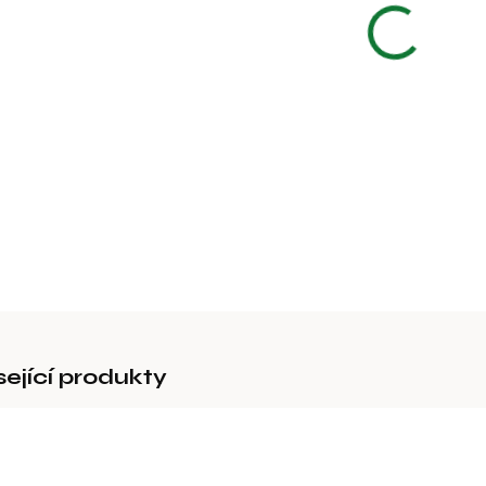
Jemný kar
syntetick
DETAILNÍ 
sející produkty
43141