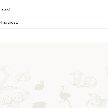
Balení
:
Hmotnost
: