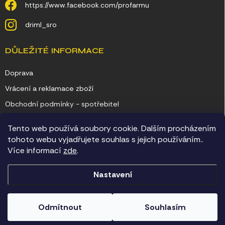
https://www.facebook.com/profarmu
driml_sro
DŮLEŽITÉ INFORMACE
Doprava
Vrácení a reklamace zboží
Obchodní podmínky - spotřebitel
Obchodní podmínky - podnikatel
Tento web používá soubory cookie. Dalším procházením
Ochrana osobních údajů
tohoto webu vyjadřujete souhlas s jejich používáním..
Více informací
zde
.
Kontakty
Nastavení
Copyright 2026
Chovatelské potřeby Driml
. Všechna práva vyhrazena.
Odmítnout
Souhlasím
Vytvořil Shoptet