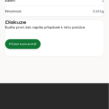
Balení
:
1
Hmotnost
:
0,16 kg
Diskuze
Buďte první, kdo napíše příspěvek k této položce.
Přidat komentář
Z
á
p
a
t