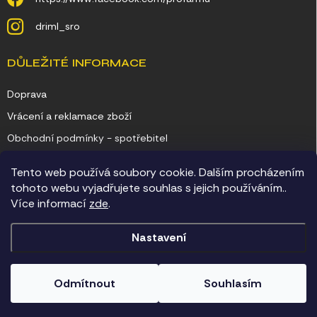
driml_sro
DŮLEŽITÉ INFORMACE
Doprava
Vrácení a reklamace zboží
Obchodní podmínky - spotřebitel
Obchodní podmínky - podnikatel
Tento web používá soubory cookie. Dalším procházením
Ochrana osobních údajů
tohoto webu vyjadřujete souhlas s jejich používáním..
Více informací
zde
.
Kontakty
Nastavení
Copyright 2026
Chovatelské potřeby Driml
. Všechna práva vyhrazena.
Odmítnout
Souhlasím
Vytvořil Shoptet