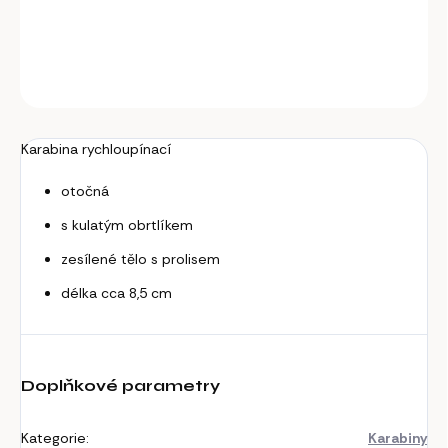
DETAILNÍ INFORMACE
ZEPTAT SE
Karabina rychloupínací
otočná
s kulatým obrtlíkem
zesílené tělo s prolisem
délka cca 8,5 cm
Doplňkové parametry
Kategorie
:
Karabiny