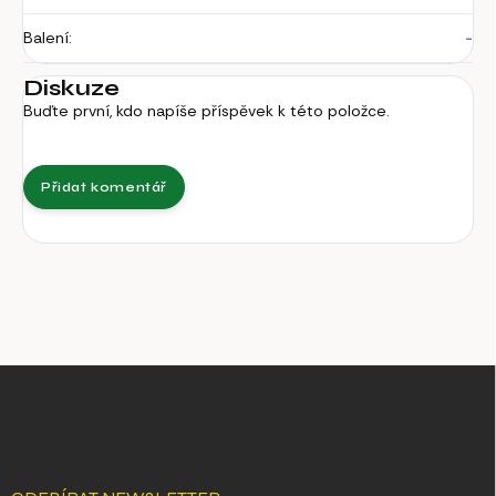
Balení
:
-
Diskuze
Buďte první, kdo napíše příspěvek k této položce.
Přidat komentář
Z
á
p
a
t