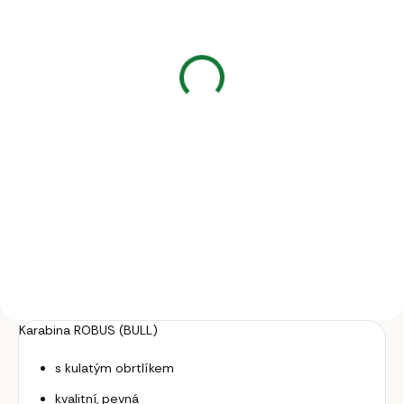
Obojek pro telata,
Obojek pro telata
zeleno - bílý, 85 cm
Trevira, zeleno - černý,
85 cm
140 Kč
195 Kč
115,70 Kč bez DPH
161,16 Kč bez DPH
Do košíku
Do košíku
Obojek pro telata STANDARD, 85
x 4 cm, nylon, zeleno- bílý.
Pevný a kvalitní obojek pro
telata Trevira, 85 x 4 cm, nylon,
zesílen kůží.
Karabina ROBUS (BULL)
s kulatým obrtlíkem
kvalitní, pevná