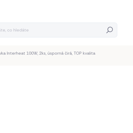
Hledat
vka Interheat 100W, 2ks, úsporná čirá, TOP kvalita
Neohodnoceno
Podrobnosti hodnocení
390 
322,31 
Měrná
195 Kč / 1
cena:
BĚŽNĚ 