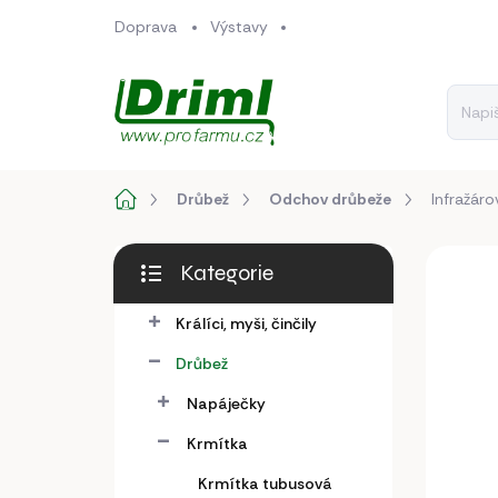
Přejít
Doprava
Výstavy
na
obsah
Domů
Drůbež
Odchov drůbeže
Infražáro
P
Kategorie
o
Přeskočit
s
kategorie
Králíci, myši, činčily
t
r
Drůbež
a
n
Napáječky
n
Krmítka
í
p
Krmítka tubusová