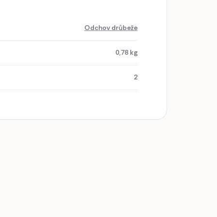
Odchov drůbeže
0,78 kg
2