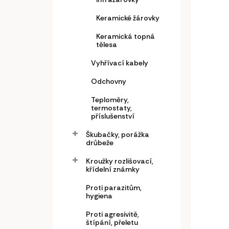
Keramické žárovky
Keramická topná
tělesa
Inf
Vyhřívací kabely
vyhř
Odchovny
Inte
mlá
Teploměry,
560
termostaty,
s p
příslušenství
462,
plné
polo
Škubačky, porážka
Do
drůbeže
výko
2,5
Kroužky rozlišovací,
Infra
křídelní známky
pro 
drát
Proti parazitům,
hygiena
větra
Proti agresivitě,
štípání, přeletu