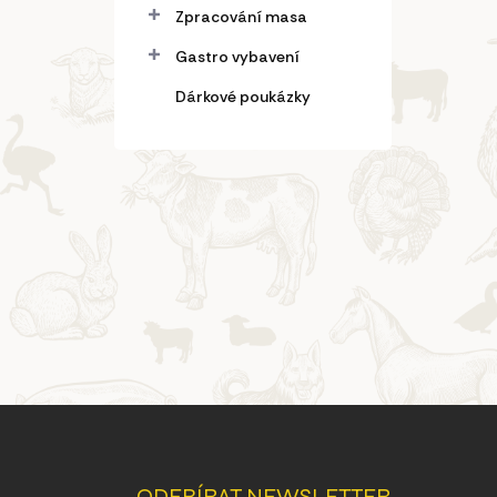
Zpracování masa
Gastro vybavení
Dárkové poukázky
Z
á
p
a
ODEBÍRAT NEWSLETTER