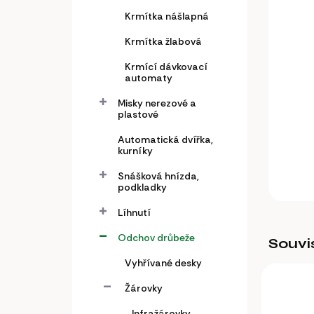
a
n
Krmítka nášlapná
e
Krmítka žlabová
l
Krmící dávkovací
automaty
Misky nerezové a
plastové
Automatická dvířka,
kurníky
Snášková hnízda,
podkladky
Líhnutí
Odchov drůbeže
Souvi
Vyhřívané desky
Žárovky
Infražárovky