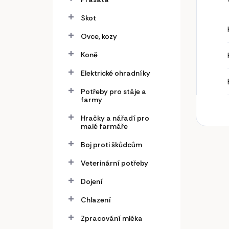
Skot
Ovce, kozy
Koně
Elektrické ohradníky
Potřeby pro stáje a
farmy
Hračky a nářadí pro
malé farmáře
Boj proti škůdcům
Veterinární potřeby
Dojení
Chlazení
Zpracování mléka