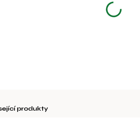
−
Infražáro
DETAILNÍ 
sející produkty
93102
18201