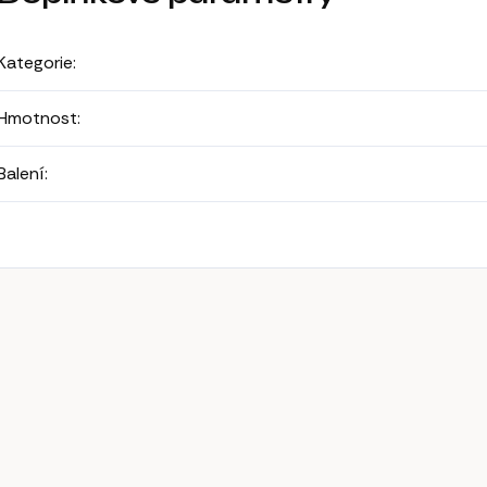
Kategorie
:
Hmotnost
:
Balení
: